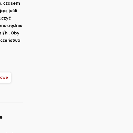
o, czasem
ąc, jeśli
auczyć
ównorzędnie
l/h . Oby
ieczeństwa
kowe
e