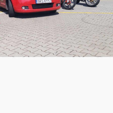
wanie przyszłych kierowców nie tylko do zdania egzam
piecznej i ostrożnej jazdy.