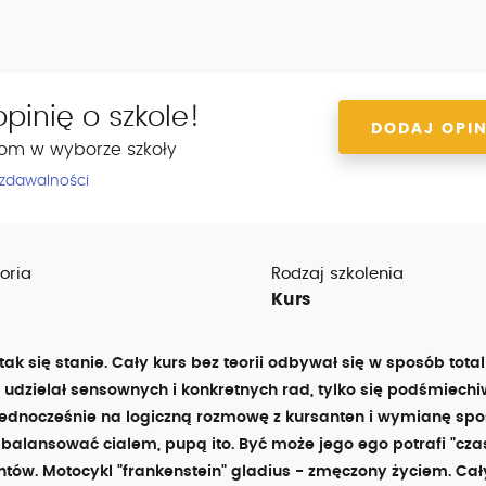
pinię o szkole!
DODAJ OPIN
om w wyborze szkoły
 zdawalności
oria
Rodzaj szkolenia
Kurs
ak się stanie. Cały kurs bez teorii odbywał się w sposób total
e udzielał sensownych i konkretnych rad, tylko się podśmiechiw
jednocześnie na logiczną rozmowę z kursanten i wymianę spo
 balansować cialem, pupą ito. Być może jego ego potrafi "cz
tów. Motocykl "frankenstein" gladius - zmęczony życiem. Cał