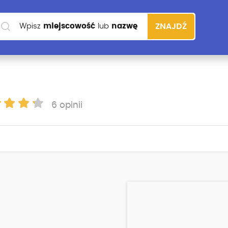
Wpisz
miejscowość
lub
nazwę
ZNAJDŹ
szkoły
6 opinii