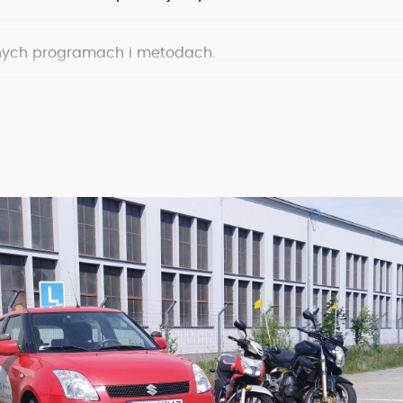
snych programach i metodach.
h dogodnych dla kursanta.
ionlnym podejsciem do każdego kursanta.
.
WORD Częstochowa.
raty bez oprocentowania.