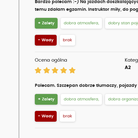
Bardzo polecam :-) Na jazdach doszkalającyc
temu zdałam egzamin. Instruktor miły, do po
+ Zalety
dobra atmosfera,
dobry stan po
- Wady
brak
Ocena ogólna
Kateg
A2
Polecam. Szczepan dobrze tłumaczy, pojazdy 
+ Zalety
dobra atmosfera,
dobra organiza
- Wady
brak