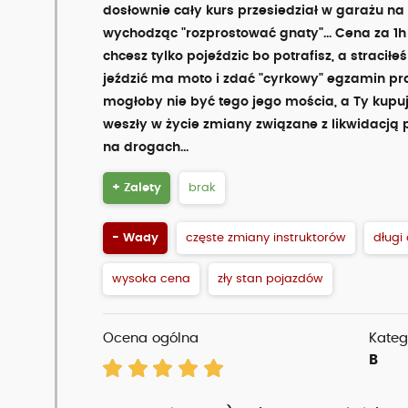
dosłownie cały kurs przesiedział w garażu na
wychodząc "rozprostować gnaty"... Cena za 1h j
chcesz tylko pojeździc bo potrafisz, a straciłe
jeździć ma moto i zdać "cyrkowy" egzamin prakt
mogłoby nie być tego jego mościa, a Ty kupu
weszły w życie zmiany związane z likwidacją 
na drogach...
+ Zalety
brak
- Wady
częste zmiany instruktorów
długi
wysoka cena
zły stan pojazdów
Ocena ogólna
Kateg
B