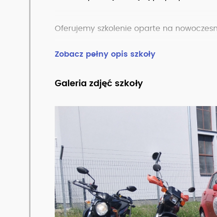
Oferujemy szkolenie oparte na nowocze
Zobacz pełny opis szkoły
Możliwość prowadzenia zajęć w godzinac
Galeria zdjęć szkoły
Umiarkowane ceny w połączeniu z profes
Zapewniamy gratisowe pomoce naukowe
Szkolenie na pojazdach stosowanych w 
Cena kursu rozłożona w trakcie kursu na 