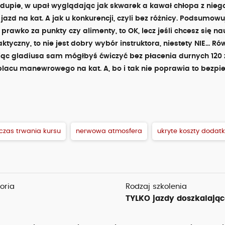
 dupie, w upał wyglądając jak skwarek a kawał chłopa z nieg
azd na kat. A jak u konkurencji, czyli bez różnicy. Podsumowuj
ś prawko za punkty czy alimenty, to OK, lecz jeśli chcesz się n
yczny, to nie jest dobry wybór instruktora, niestety NIE... R
jąc gladiusa sam mógłbyś ćwiczyć bez płacenia durnych 120 z
placu manewrowego na kat. A, bo i tak nie poprawia to bezp
 czas trwania kursu
nerwowa atmosfera
ukryte koszty dodat
oria
Rodzaj szkolenia
TYLKO jazdy doszkalając