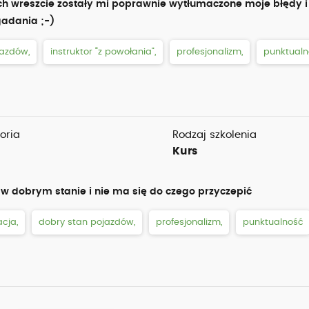
h wreszcie zostały mi poprawnie wytłumaczone moje błędy i 
gadania ;-)
jazdów,
instruktor “z powołania”,
profesjonalizm,
punktualn
oria
Rodzaj szkolenia
Kurs
w dobrym stanie i nie ma się do czego przyczepić
cja,
dobry stan pojazdów,
profesjonalizm,
punktualność