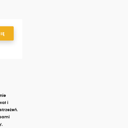
IĘ
nie
ał i
strzeżeń.
asami
y,