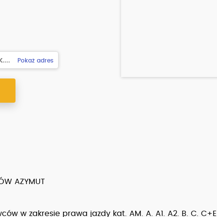
...
Pokaż adres
Y
CÓW AZYMUT
ców w zakresie prawa jazdy kat. AM. A. A1. A2. B. C. C+E