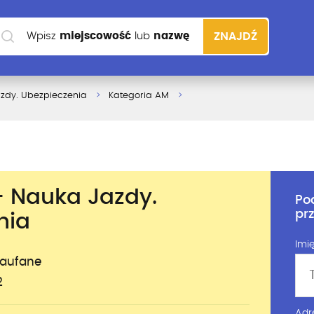
Wpisz
miejscowość
lub
nazwę
ZNAJDŹ
szkoły
azdy. Ubezpieczenia
Kategoria AM
- Nauka Jazdy.
Po
pr
nia
Imię
zaufane
2
Adr