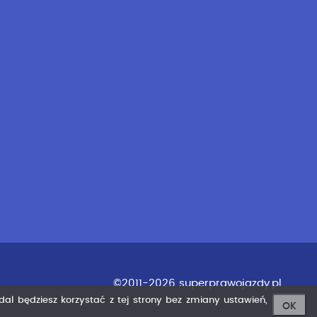
©2011-2026 superprawojazdy.pl
adal będziesz korzystać z tej strony bez zmiany ustawień,
OK