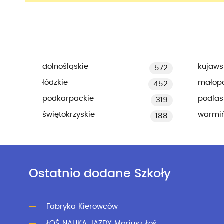
dolnośląskie
kujaws
572
łódzkie
małopo
452
podkarpackie
podlas
319
świętokrzyskie
warmi
188
Ostatnio dodane Szkoły
Fabryka Kierowców
ŁOŚ NAUKA JAZDY Mariusz Łoś