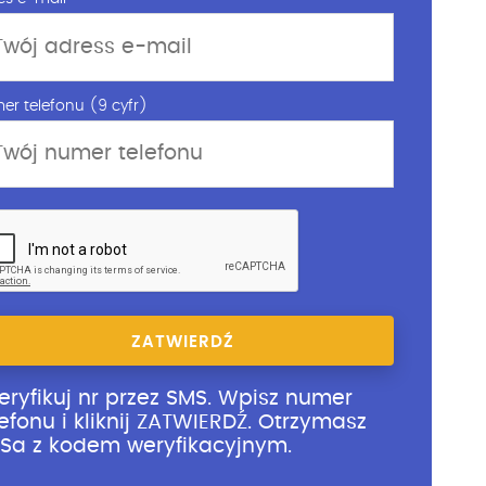
er telefonu (9 cyfr)
ZATWIERDŹ
eryfikuj nr przez SMS. Wpisz numer
lefonu i kliknij ZATWIERDŹ. Otrzymasz
Sa z kodem weryfikacyjnym.