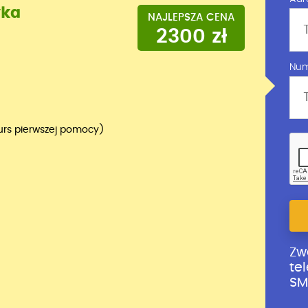
yka
NAJLEPSZA CENA
2300 zł
Num
urs pierwszej pomocy)
Zw
te
SM