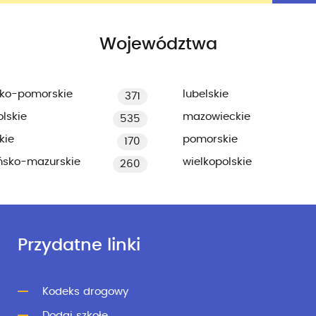
Województwa
ko-pomorskie
lubelskie
371
lskie
mazowieckie
535
kie
pomorskie
170
ńsko-mazurskie
wielkopolskie
260
Przydatne linki
Kodeks drogowy
Dodaj szkołę