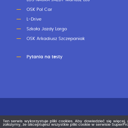
OSK Pol Car
L-Drive
Szkoła Jazdy Largo
OSK Arkadiusz Szczepaniak
Pytania na testy
Ten serwis wykorzystuje pliki cookies. Aby dowiedzieć się więcej,
założymy, że akceptujesz wszystkie pliki cookie w serwisie SuperP