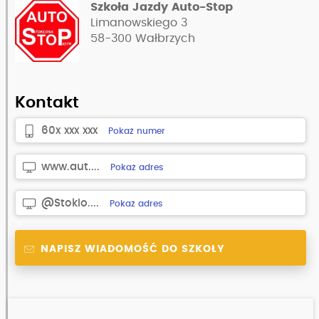
Szkoła Jazdy Auto-Stop
Limanowskiego 3
58-300
Wałbrzych
Kontakt
60x xxx xxx
Pokaż numer
www.aut....
Pokaż adres
@Stoklo....
Pokaż adres
NAPISZ WIADOMOŚĆ DO SZKOŁY