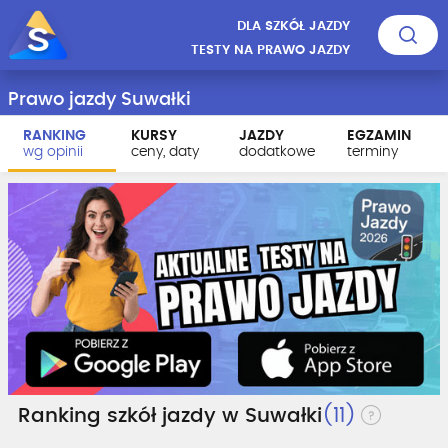
DLA SZKÓŁ JAZDY
TESTY NA PRAWO JAZDY
Prawo jazdy Suwałki
RANKING
KURSY
JAZDY
EGZAMIN
wg opinii
ceny, daty
dodatkowe
terminy
Ranking szkół jazdy w Suwałki
(11)