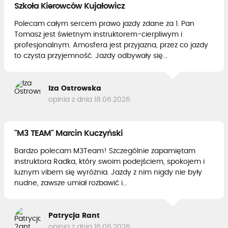
Szkoła Kierowców Kujałowicz
Polecam całym sercem prawo jazdy zdane za 1. Pan
Tomasz jest świetnym instruktorem-cierpliwym i
profesjonalnym. Amosfera jest przyjazna, przez co jazdy
to czysta przyjemność. Jazdy odbywały się...
Iza Ostrowska
opinia z dnia 18.06.2026
"M3 TEAM" Marcin Kuczyński
Bardzo polecam M3Team! Szczególnie zapamiętam
instruktora Radka, który swoim podejściem, spokojem i
luznym vibem się wyróżnia. Jazdy z nim nigdy nie były
nudne, zawsze umiał rozbawić i...
Patrycja Rant
opinia z dnia 16.06.2026