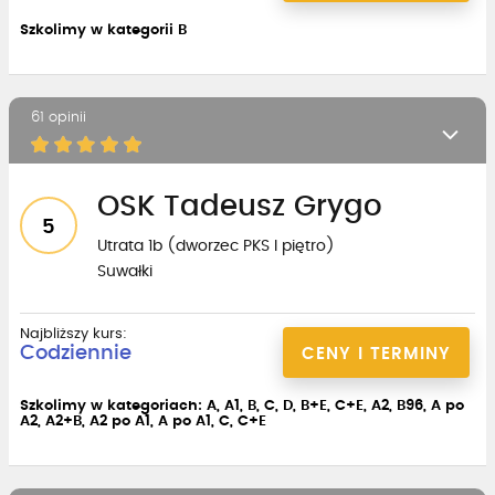
Szkolimy w kategorii B
61 opinii
OSK Tadeusz Grygo
5
Utrata 1b (dworzec PKS I piętro)
Suwałki
Najbliższy kurs:
Codziennie
CENY I TERMINY
Szkolimy w kategoriach: A, A1, B, C, D, B+E, C+E, A2, B96, A po
A2, A2+B, A2 po A1, A po A1, C, C+E