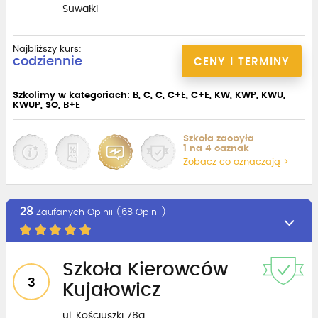
Suwałki
Najbliższy kurs:
codziennie
CENY I TERMINY
Szkolimy w kategoriach: B, C, C, C+E, C+E, KW, KWP, KWU,
KWUP, SO, B+E
Szkoła zdobyła
1 na 4 odznak
Zobacz co oznaczają >
28
Zaufanych Opinii (68 Opinii)
Szkoła Kierowców
3
Kujałowicz
ul. Kościuszki 78a