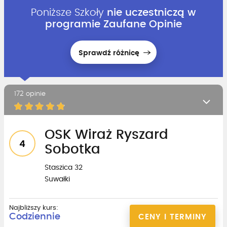
Poniższe Szkoły
nie uczestniczą w
programie Zaufane Opinie
Sprawdź różnicę
172 opinie
OSK Wiraż Ryszard
4
Sobotka
Staszica 32
Suwałki
Najbliższy kurs:
Codziennie
CENY I TERMINY