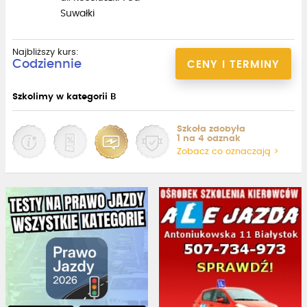
Suwałki
Najbliższy kurs:
Codziennie
CENY I TERMINY
Szkolimy w kategorii B
Szkoła zdobyła
1 na 4 odznak
Zobacz co oznaczają >