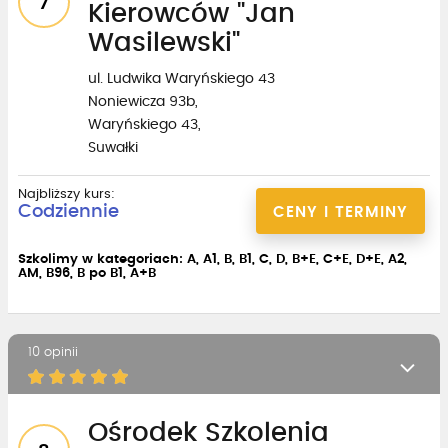
7
Kierowców "Jan
Wasilewski"
ul. Ludwika Waryńskiego 43
Noniewicza 93b,
Waryńskiego 43,
Suwałki
Najbliższy kurs:
Codziennie
CENY I TERMINY
Szkolimy w kategoriach: A, A1, B, B1, C, D, B+E, C+E, D+E, A2,
AM, B96, B po B1, A+B
10 opinii
Ośrodek Szkolenia