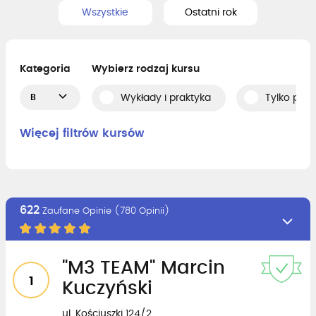
Wszystkie
Ostatni rok
Kategoria
Wybierz rodzaj kursu
B
Wykłady i praktyka
Tylko prak
Więcej filtrów kursów
622
Zaufane Opinie (780 Opinii)
"M3 TEAM" Marcin
1
Kuczyński
ul. Kościuszki 124/2