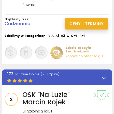
Suwałki
Najbliższy kurs:
Codziennie
CENY I TERMINY
Szkolimy w kategoriach: B, A, A1, A2, C, C+E, B+E
Szkoła zdobyła
1 na 4 odznak
Zobacz co oznaczają >
173
Zaufane Opinie (219 Opinii)
OSK "Na Luzie"
2
Marcin Rojek
ul. Szkolna 2 lok. 1