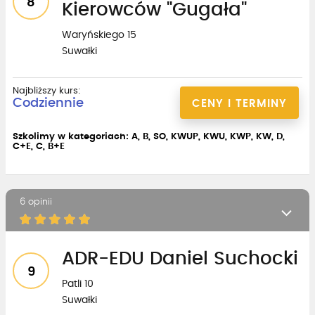
8
Kierowców "Gugała"
Waryńskiego 15
Suwałki
Najbliższy kurs:
Codziennie
CENY I TERMINY
Szkolimy w kategoriach: A, B, SO, KWUP, KWU, KWP, KW, D,
C+E, C, B+E
6 opinii
ADR-EDU Daniel Suchocki
9
Patli 10
Suwałki