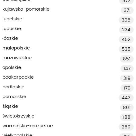
572
kujawsko-pomorskie
371
lubelskie
305
lubuskie
234
łódzkie
452
małopolskie
535
mazowieckie
851
opolskie
147
podkarpackie
319
podlaskie
170
pomorskie
443
śląskie
801
świętokrzyskie
188
warmińsko-mazurskie
260
wielkopolskie