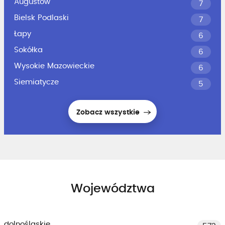
Augustów
7
Bielsk Podlaski
7
Łapy
6
Sokółka
6
Wysokie Mazowieckie
6
Siemiatycze
5
Zobacz wszystkie
Województwa
dolnośląskie