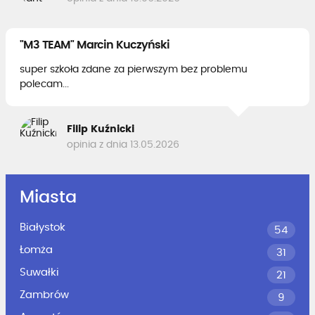
"M3 TEAM" Marcin Kuczyński
super szkoła zdane za pierwszym bez problemu
polecam...
Filip Kuźnicki
opinia z dnia 13.05.2026
Miasta
Białystok
54
Łomża
31
Suwałki
21
Zambrów
9