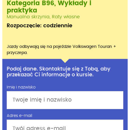
MIEJSCE
Kategoria B96, Wykłady i
praktyka
Manualna skrzynia, Raty własne
Rozpoczęcie: codziennie
Jazdy odbywają się na pojeździe Volkswagen Touran +
przyczepa.
Podaj dane. Skontaktuje się z Tobą, aby
przekazać Ci informacje o kursie.
Imię i nazwisko
Adres e-mail