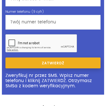
Numer telefonu (9 cyfr)
ZATWIERDŹ
Zweryfikuj nr przez SMS. Wpisz numer
telefonu i kliknij ZATWIERDŹ. Otrzymasz
SMSa z kodem weryfikacyjnym.