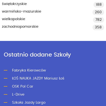
świętokrzyskie
188
warmińsko-mazurskie
260
wielkopolskie
782
zachodniopomorskie
358
Ostatnio dodane Szkoły
Fabryka Kierowców
ŁOŚ NAUKA JAZDY Mariusz Łoś
OSK Pol Car
L-Drive
Szkoła Jazdy Largo