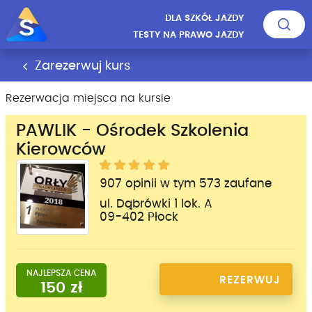
DLA SZKÓŁ JAZDY
TESTY NA PRAWO JAZDY
Zarezerwuj kurs
Rezerwacja miejsca na kursie
PAWLIK - Ośrodek Szkolenia
Kierowców
907 opinii w tym 573 zaufane
ul. Dąbrówki 1 lok. A
09-402 Płock
NAJLEPSZA CENA
REZERWUJ
150 zł