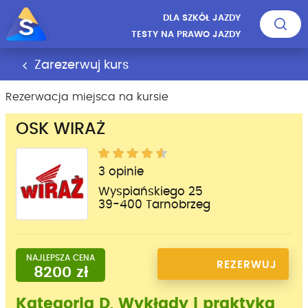
DLA SZKÓŁ JAZDY
TESTY NA PRAWO JAZDY
Zarezerwuj kurs
Rezerwacja miejsca na kursie
OSK WIRAŻ
3 opinie
Wyspiańskiego 25
39-400 Tarnobrzeg
NAJLEPSZA CENA
REZERWUJ
8200 zł
MIEJSCE
Kategoria D, Wykłady i praktyka