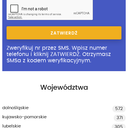
ZATWIERDŹ
Zweryfikuj nr przez SMS. Wpisz numer
telefonu i kliknij ZATWIERDŹ. Otrzymasz
SMSa z kodem weryfikacyjnym.
Województwa
dolnośląskie
572
kujawsko-pomorskie
371
lubelskie
305