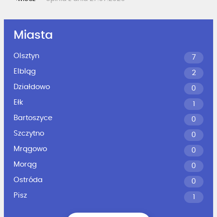
Miasta
Olsztyn
7
Elbląg
2
Działdowo
0
Ełk
1
Bartoszyce
0
Szczytno
0
Mrągowo
0
Morąg
0
Ostróda
0
Pisz
1