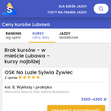
DLA SZKÓŁ JAZDY
TESTY NA PRAWO JAZDY
Ceny kursów Lubawa
RANKING
KURSY
JAZDY
wg opinii
ceny, daty
dodatkowe
Brak kursów - w
mieście Lubawa -
kursy najbliżej
OSK Na Luzie Sylwia Żywiec
2
opinie
kat. B, Wykłady i praktyka
Manualna skrzynia Raty własne Rozszerzony
3300-4300 zł