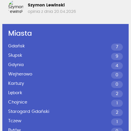
Szymon Lewinski
opinia z dnia 20.04.2026
Miasta
Gdańsk
7
Słupsk
9
Gdynia
4
Wejherowo
0
Kartuzy
0
Lębork
2
Chojnice
1
Starogard Gdański
2
Tczew
1
Bytów