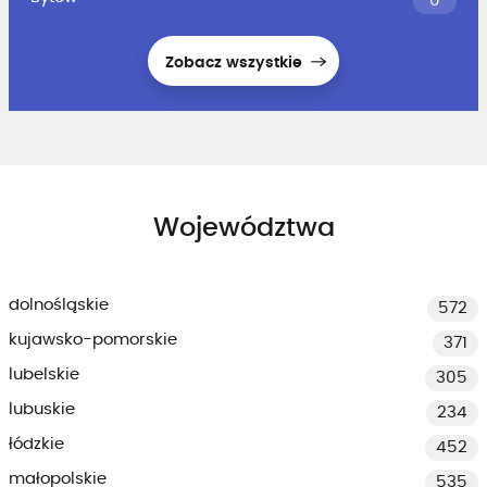
0
Zobacz wszystkie
Województwa
dolnośląskie
572
kujawsko-pomorskie
371
lubelskie
305
lubuskie
234
łódzkie
452
małopolskie
535