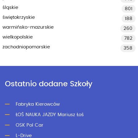
śląskie
801
świętokrzyskie
188
warmińsko-mazurskie
260
wielkopolskie
782
zachodniopomorskie
358
Ostatnio dodane Szkoły
Fabryka Kierowców
ŁOŚ NAUKA JAZDY Mariusz Łoś
OSK Pol Car
L-Drive