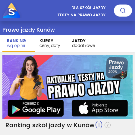
DLA SZKÓŁ JAZDY
TESTY NA PRAWO JAZDY
Prawo jazdy Kunów
RANKING
KURSY
JAZDY
wg opinii
ceny, daty
dodatkowe
Ranking szkół jazdy w Kunów
(1)