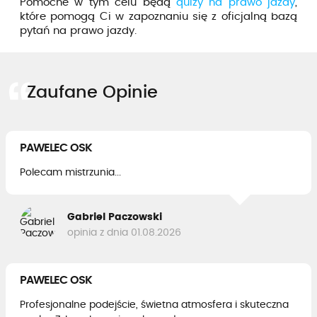
Pomocne w tym celu będą
quizy na prawo jazdy
,
które pomogą Ci w zapoznaniu się z oficjalną bazą
pytań na prawo jazdy.
Zaufane Opinie
PAWELEC OSK
Polecam mistrzunia...
Gabriel Paczowski
opinia z dnia 01.08.2026
PAWELEC OSK
Profesjonalne podejście, świetna atmosfera i skuteczna