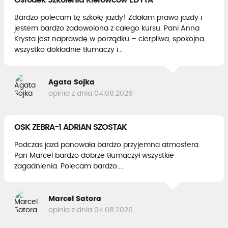
Ośrodek Szkolenia Kierowców EDYTA
Bardzo polecam tę szkołę jazdy! Zdałam prawo jazdy i
jestem bardzo zadowolona z całego kursu. Pani Anna
Krysta jest naprawdę w porządku – cierpliwa, spokojna,
wszystko dokładnie tłumaczy i...
Agata Sojka
opinia z dnia 04.08.2026
OSK ZEBRA-1 ADRIAN SZOSTAK
Podczas jazd panowała bardzo przyjemna atmosfera.
Pan Marcel bardzo dobrze tłumaczył wszystkie
zagadnienia. Polecam bardzo....
Marcel Satora
opinia z dnia 04.08.2026