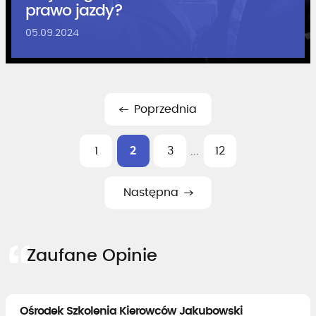
prawo jazdy?
05.09.2024
Poprzednia
1
2
3
...
12
Następna
Zaufane Opinie
Ośrodek Szkolenia Kierowców Jakubowski