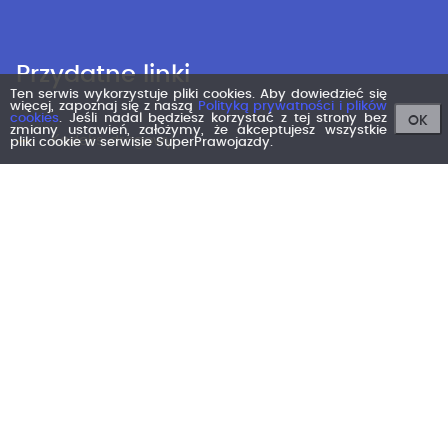
Przydatne linki
Ten serwis wykorzystuje pliki cookies. Aby dowiedzieć się
więcej, zapoznaj się z naszą
Polityką prywatności i plików
cookies
. Jeśli nadal będziesz korzystać z tej strony bez
OK
zmiany ustawień, założymy, że akceptujesz wszystkie
Kodeks drogowy
pliki cookie w serwisie SuperPrawojazdy.
Dodaj szkołę
Aktualności
Kontakt
Regulamin
Polityka prywatności
Polityka antyspamowa
Testy na prawo jazdy 2026
Testy online