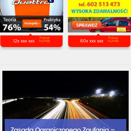
Pokaż
Pokaż
12x xxx xxx
60x xxx xxx
numer
numer
Zasada Ograniczonego Zaufania –