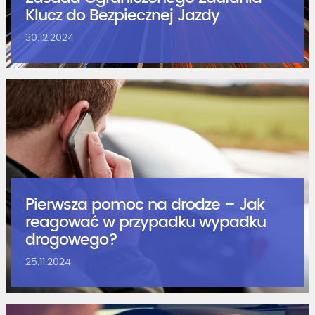
Klucz do Bezpiecznej Jazdy
30.12.2024
Pierwsza pomoc na drodze – Jak
reagować w przypadku wypadku
drogowego?
25.11.2024