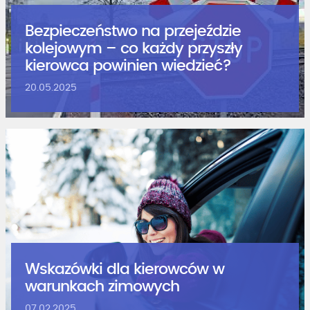
Bezpieczeństwo na przejeździe
kolejowym – co każdy przyszły
kierowca powinien wiedzieć?
20.05.2025
Wskazówki dla kierowców w
warunkach zimowych
07.02.2025