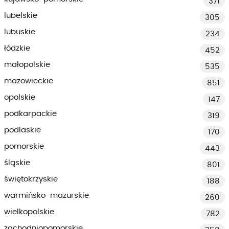
371
lubelskie
305
lubuskie
234
łódzkie
452
małopolskie
535
mazowieckie
851
opolskie
147
podkarpackie
319
podlaskie
170
pomorskie
443
śląskie
801
świętokrzyskie
188
warmińsko-mazurskie
260
wielkopolskie
782
zachodniopomorskie