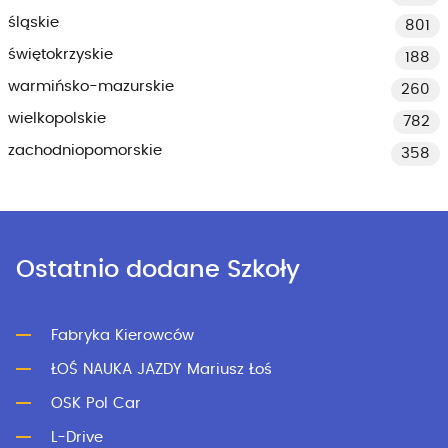
śląskie
801
świętokrzyskie
188
warmińsko-mazurskie
260
wielkopolskie
782
zachodniopomorskie
358
Ostatnio dodane Szkoły
Fabryka Kierowców
ŁOŚ NAUKA JAZDY Mariusz Łoś
OSK Pol Car
L-Drive