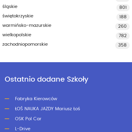
śląskie
801
świętokrzyskie
188
warmińsko-mazurskie
260
wielkopolskie
782
zachodniopomorskie
358
Ostatnio dodane Szkoły
Fabryka Kierowców
ŁOŚ NAUKA JAZDY Mariusz Łoś
OSK Pol Car
L-Drive