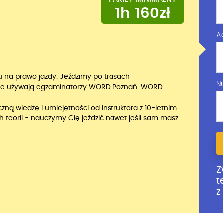
1h 160zł
A
nu na prawo jazdy. Jeździmy po trasach
N
akie używają egzaminatorzy WORD Poznań, WORD
ną wiedzę i umiejętności od instruktora z 10-letnim
eorii - nauczymy Cię jeździć nawet jeśli sam masz
Z
t
z