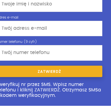
dres e-mail
umer telefonu (9 cyfr)
ZATWIERDŹ
weryfikuj nr przez SMS. Wpisz numer
elefonu i kliknij ZATWIERDŹ. Otrzymasz SMSa
 kodem weryfikacyjnym.