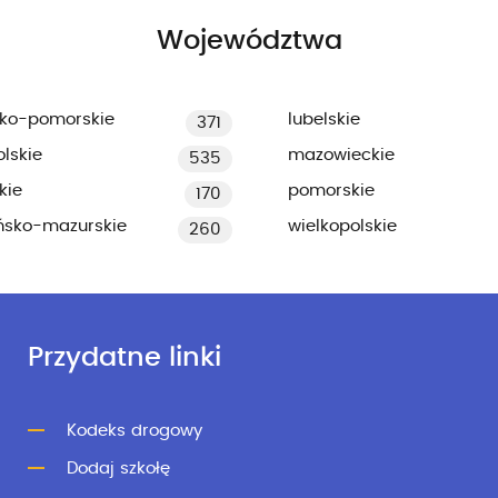
Województwa
ko-pomorskie
lubelskie
371
lskie
mazowieckie
535
kie
pomorskie
170
ńsko-mazurskie
wielkopolskie
260
Przydatne linki
Kodeks drogowy
Dodaj szkołę