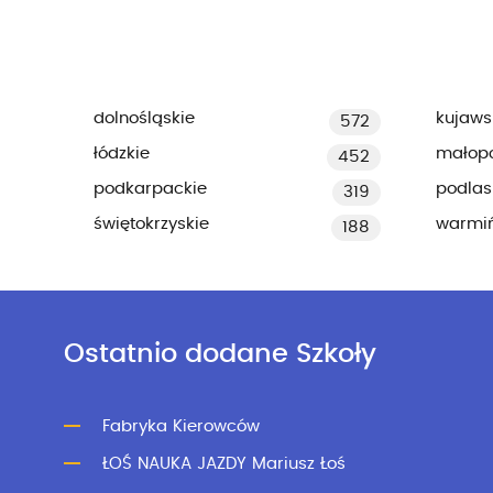
dolnośląskie
kujaws
572
łódzkie
małopo
452
podkarpackie
podlas
319
świętokrzyskie
warmi
188
Ostatnio dodane Szkoły
Fabryka Kierowców
ŁOŚ NAUKA JAZDY Mariusz Łoś