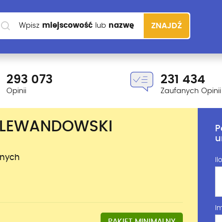
Wpisz
miejscowość
lub
nazwę
ZNAJDŹ
szkoły
293 073
231 434
Opinii
Zaufanych Opinii
 LEWANDOWSKI
P
u
anych
Il
Im
PAKIET MINIMALNY