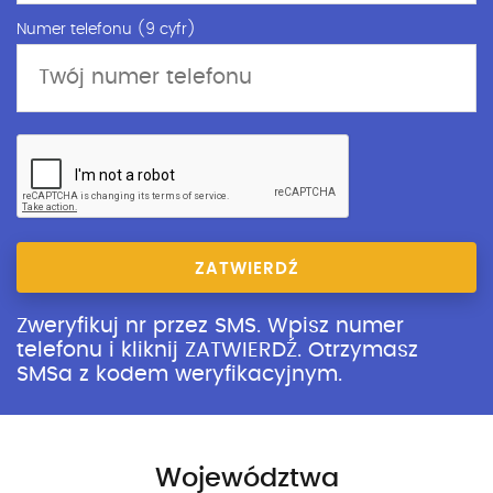
Numer telefonu (9 cyfr)
ZATWIERDŹ
Zweryfikuj nr przez SMS. Wpisz numer
telefonu i kliknij ZATWIERDŹ. Otrzymasz
SMSa z kodem weryfikacyjnym.
Województwa