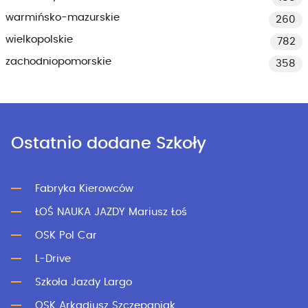
warmińsko-mazurskie
260
wielkopolskie
782
zachodniopomorskie
358
Ostatnio dodane Szkoły
Fabryka Kierowców
ŁOŚ NAUKA JAZDY Mariusz Łoś
OSK Pol Car
L-Drive
Szkoła Jazdy Largo
OSK Arkadiusz Szczepaniak