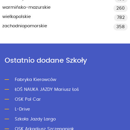
warmińsko-mazurskie
260
wielkopolskie
782
zachodniopomorskie
358
Ostatnio dodane Szkoły
Fabryka Kierowców
ŁOŚ NAUKA JAZDY Mariusz Łoś
OSK Pol Car
L-Drive
Szkoła Jazdy Largo
OSK Arkadiusz Szczepaniak