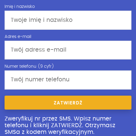
Imię i nazwisko
Adres e-mail
Numer telefonu (9 cyfr)
ZATWIERDŹ
Zweryfikuj nr przez SMS. Wpisz numer
telefonu i kliknij ZATWIERDŹ. Otrzymasz
SMSa z kodem weryfikacyjnym.