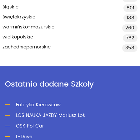
śląskie
801
świętokrzyskie
188
warmińsko-mazurskie
260
wielkopolskie
782
zachodniopomorskie
358
Ostatnio dodane Szkoły
Fabryka Kierowców
ŁOŚ NAUKA JAZDY Mariusz Łoś
OSK Pol Car
L-Drive