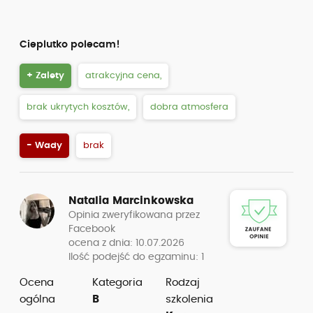
Cieplutko polecam!
+ Zalety
atrakcyjna cena,
brak ukrytych kosztów,
dobra atmosfera
- Wady
brak
Natalia Marcinkowska
Opinia zweryfikowana przez
Facebook
ocena z dnia: 10.07.2026
Ilość podejść do egzaminu: 1
Ocena
Kategoria
Rodzaj
ogólna
B
szkolenia