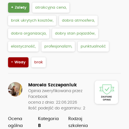
+ Zalety
atrakcyjna cena,
brak ukrytych kosztów,
dobra atmosfera,
dobra organizacja,
dobry stan pojazdów,
elastyczność,
profesjonalizm,
punktualność
- Wady
brak
Marcela Szczepaniuk
Opinia zweryfikowana przez
Facebook
ocena z dnia: 22.06.2026
Ilość podejść do egzaminu: 2
Ocena
Kategoria
Rodzaj
ogólna
B
szkolenia