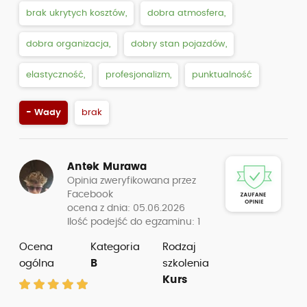
brak ukrytych kosztów,
dobra atmosfera,
dobra organizacja,
dobry stan pojazdów,
elastyczność,
profesjonalizm,
punktualność
- Wady
brak
Antek Murawa
Opinia zweryfikowana przez
Facebook
ocena z dnia: 05.06.2026
Ilość podejść do egzaminu: 1
Ocena
Kategoria
Rodzaj
ogólna
B
szkolenia
Kurs