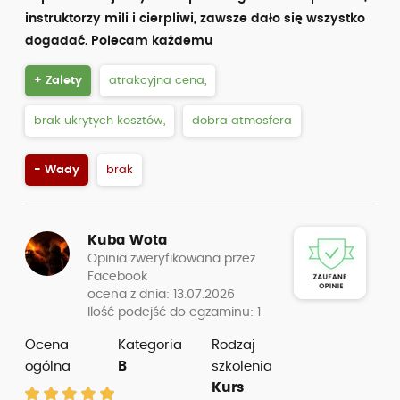
instruktorzy mili i cierpliwi, zawsze dało się wszystko
dogadać. Polecam każdemu
+ Zalety
atrakcyjna cena,
brak ukrytych kosztów,
dobra atmosfera
- Wady
brak
Kuba Wota
Opinia zweryfikowana przez
Facebook
ocena z dnia: 13.07.2026
Ilość podejść do egzaminu: 1
Ocena
Kategoria
Rodzaj
ogólna
B
szkolenia
Kurs