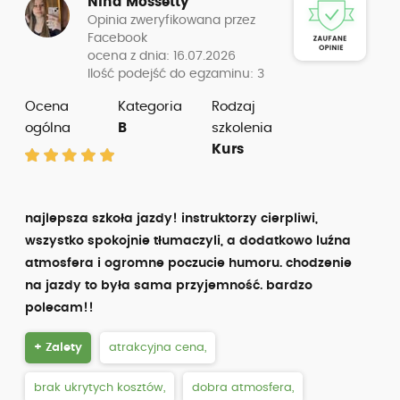
Nina Mossetty
Opinia zweryfikowana przez
Facebook
ocena z dnia: 16.07.2026
Ilość podejść do egzaminu: 3
Ocena
Kategoria
Rodzaj
ogólna
B
szkolenia
Kurs
najlepsza szkoła jazdy! instruktorzy cierpliwi,
wszystko spokojnie tłumaczyli, a dodatkowo luźna
atmosfera i ogromne poczucie humoru. chodzenie
na jazdy to była sama przyjemność. bardzo
polecam!!
+ Zalety
atrakcyjna cena,
brak ukrytych kosztów,
dobra atmosfera,