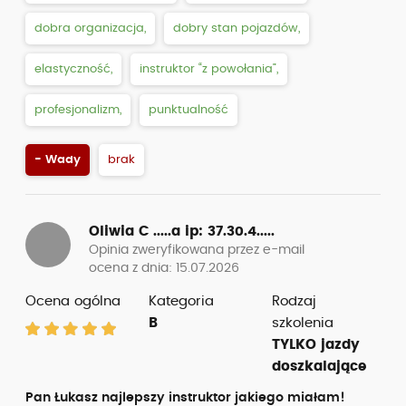
dobra organizacja,
dobry stan pojazdów,
elastyczność,
instruktor “z powołania”,
profesjonalizm,
punktualność
- Wady
brak
Oliwia C .....a
ip: 37.30.4.....
Opinia zweryfikowana przez e-mail
ocena z dnia: 15.07.2026
Ocena ogólna
Kategoria
Rodzaj
B
szkolenia
TYLKO jazdy
doszkalające
Pan Łukasz najlepszy instruktor jakiego miałam!