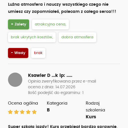
Luźna atmosfera i nauczy wszystkiego czego nie
umiesz czy zapomniałeś, polecam z całego serca!!!
+ Zalety
atrakcyjna cena,
brak ukrytych kosztów,
dobra atmosfera
- Wady
brak
Ksawier D ...k
ip: .....
Opinia zweryfikowana przez e-mail
ocena z dnia: 14.07.2026
Ilość podejść do egzaminu: 1
Ocena ogólna
Kategoria
Rodzaj
B
szkolenia
Kurs
Super szkoła jazdy! Kurs przebiegł bardzo sprawnie,