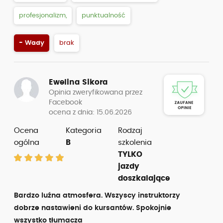
profesjonalizm,
punktualność
- Wady
brak
Ewelina Sikora
Opinia zweryfikowana przez
Facebook
ocena z dnia: 15.06.2026
Ocena
Kategoria
Rodzaj
ogólna
B
szkolenia
TYLKO
jazdy
doszkalające
Bardzo luźna atmosfera. Wszyscy instruktorzy
dobrze nastawieni do kursantów. Spokojnie
wszystko tłumacza