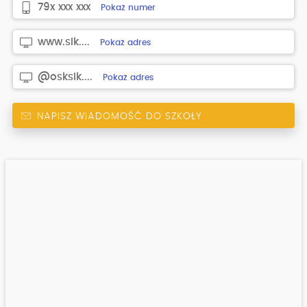
79x xxx xxx
Pokaż numer
www.sik....
Pokaż adres
@osksik....
Pokaż adres
NAPISZ WIADOMOŚĆ DO SZKOŁY