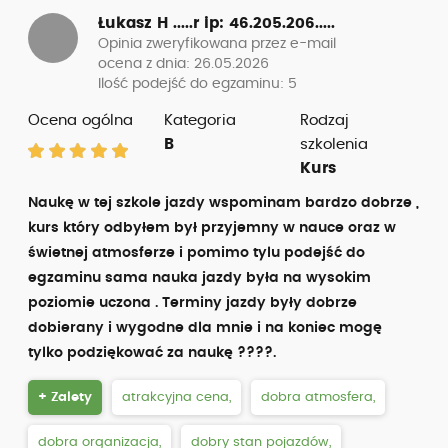
Łukasz H .....r
ip: 46.205.206.....
Opinia zweryfikowana przez e-mail
ocena z dnia: 26.05.2026
Ilość podejść do egzaminu: 5
Ocena ogólna
Kategoria
Rodzaj
B
szkolenia
Kurs
Naukę w tej szkole jazdy wspominam bardzo dobrze ,
kurs który odbyłem był przyjemny w nauce oraz w
świetnej atmosferze i pomimo tylu podejść do
egzaminu sama nauka jazdy była na wysokim
poziomie uczona . Terminy jazdy były dobrze
dobierany i wygodne dla mnie i na koniec mogę
tylko podziękować za naukę ????.
+ Zalety
atrakcyjna cena,
dobra atmosfera,
dobra organizacja,
dobry stan pojazdów,