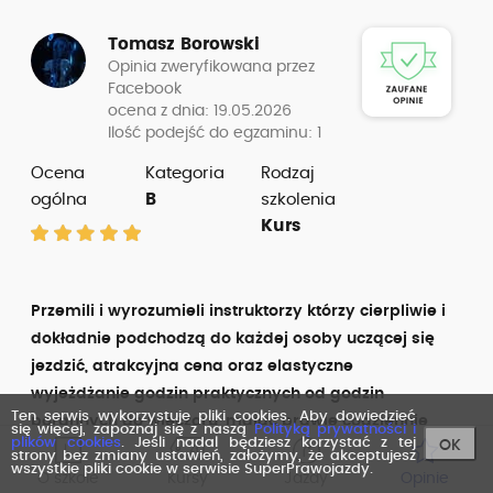
Tomasz Borowski
Opinia zweryfikowana przez
Facebook
ocena z dnia: 19.05.2026
Ilość podejść do egzaminu: 1
Ocena
Kategoria
Rodzaj
ogólna
B
szkolenia
Kurs
Przemili i wyrozumieli instruktorzy którzy cierpliwie i
dokładnie podchodzą do każdej osoby uczącej się
jezdzić, atrakcyjna cena oraz elastyczne
wyjeżdżanie godzin praktycznych od godzin
Ten serwis wykorzystuje pliki cookies. Aby dowiedzieć
porannych do wieczoru, mając prawie codziennie
się więcej, zapoznaj się z naszą
Polityką prywatności i
plików cookies
. Jeśli nadal będziesz korzystać z tej
OK
jazdy po 1,5-2 godz (nie prosząc się o nie tylko
strony bez zmiany ustawień, założymy, że akceptujesz
wszystkie pliki cookie w serwisie SuperPrawojazdy.
dostanie z wyprzedzeniem grafiku na caly
O szkole
Kursy
Jazdy
Opinie