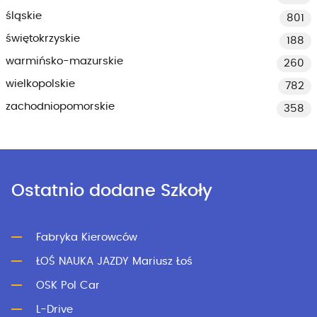
śląskie
801
świętokrzyskie
188
warmińsko-mazurskie
260
wielkopolskie
782
zachodniopomorskie
358
Ostatnio dodane Szkoły
Fabryka Kierowców
ŁOŚ NAUKA JAZDY Mariusz Łoś
OSK Pol Car
L-Drive