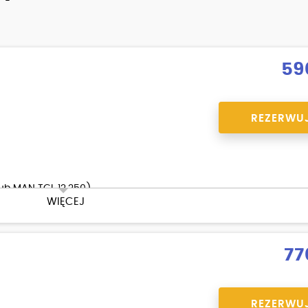
59
REZERWU
lub MAN TGL 12.250)
WIĘCEJ
w.
77
REZERWU