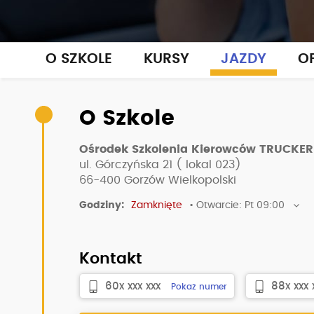
O SZKOLE
KURSY
JAZDY
OP
O Szkole
Ośrodek Szkolenia Kierowców TRUCKER
ul. Górczyńska 21 ( lokal 023)
66-400
Gorzów Wielkopolski
Godziny:
Zamknięte
• Otwarcie: Pt 09:00
Kontakt
60x xxx xxx
88x xxx 
Pokaż numer