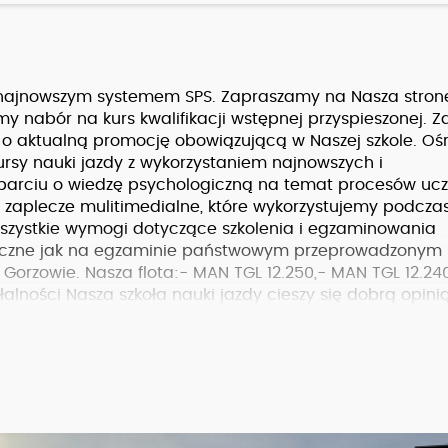
li najnowszym systemem SPS. Zapraszamy na Nasza stron
y nabór na kurs kwalifikacji wstępnej przyspieszonej. 
j o aktualną promocję obowiązującą w Naszej szkole. Oś
rsy nauki jazdy z wykorzystaniem najnowszych i
parciu o wiedzę psychologiczną na temat procesów ucze
zaplecze mulitimedialne, które wykorzystujemy podczas
wszystkie wymogi dotyczące szkolenia i egzaminowania
yczne jak na egzaminie państwowym przeprowadzonym 
rzowie. Nasza flota:- MAN TGL 12.250,- MAN TGL 12.240
alności Nasza szkoła nauki jazdy cieszy się dobrą opini
środek Szkolenia Kierowców. Zajmujemy pierwsze miejsc
 szkolenia z kategorii C,C+E