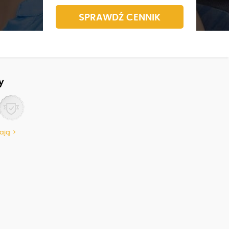
SPRAWDŹ CENNIK
y
ają >