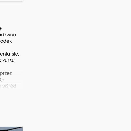
ę
Zadzwoń
rodek
nia się,
 kursu
przez
,-
ą wśród
a w