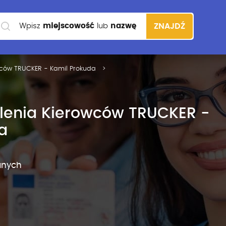
Wpisz
miejscowość
lub
nazwę
ZNAJDŹ
szkoły
wców TRUCKER - Kamil Prokuda
lenia Kierowców TRUCKER -
a
anych