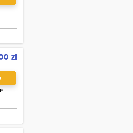
00 zł
J
MY