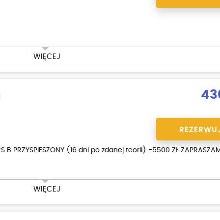
acji zawodowych:
zł
WIĘCEJ
43
a
REZERWU
RS B PRZYSPIESZONY (16 dni po zdanej teorii) -5500 ZŁ ZAPRASZA
acji zawodowych:
zł
WIĘCEJ