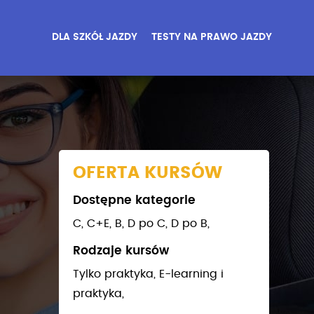
DLA SZKÓŁ JAZDY
TESTY NA PRAWO JAZDY
OFERTA KURSÓW
Dostępne kategorie
C,
C+E,
B,
D po C,
D po B,
Rodzaje kursów
Tylko praktyka,
E-learning i
praktyka,