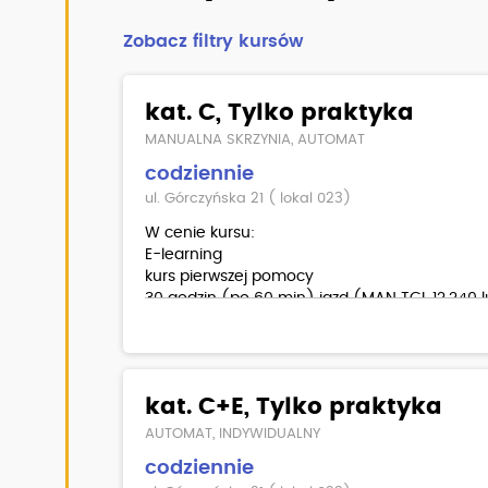
Zobacz filtry kursów
kat. C, Tylko praktyka
MANUALNA SKRZYNIA, AUTOMAT
codziennie
ul. Górczyńska 21 ( lokal 023)
W cenie kursu:
E-learning
kurs pierwszej pomocy
30 godzin (po 60 min) jazd (MAN TGL 12.240 
Man TGL 12.220-automatyczna skrzynia biegó
egzamin wewnętrzny teoria/ praktyka
materiały dla kursantów
kat. C+E, Tylko praktyka
Dodatkowo płatne:
AUTOMAT, INDYWIDUALNY
badania lekarskie
codziennie