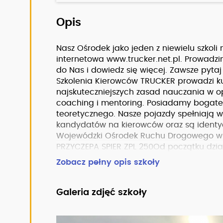
Opis
Nasz Ośrodek jako jeden z niewielu szko
internetowa
www.trucker.net.pl.
Prowadzim
do Nas i dowiedz się więcej. Zawsze pyta
Szkolenia Kierowców TRUCKER prowadzi ku
najskuteczniejszych zasad nauczania w o
coaching i mentoring. Posiadamy bogate 
teoretycznego. Nasze pojazdy spełniają 
kandydatów na kierowców oraz są ident
Wojewódzki Ośrodek Ruchu Drogowego w Go
PRZYCZEPA SPIER ZPL 250Od początku dział
kursantów i jest polecana jako solidny O
Zobacz pełny opis szkoły
corocznym rankingu zdawalności w ramach
Galeria zdjęć szkoły