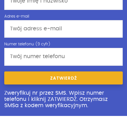
Adres e-mail
Numer telefonu (9 cyfr)
ZATWIERDŹ
Zweryfikuj nr przez SMS. Wpisz numer
telefonu i kliknij ZATWIERDŹ. Otrzymasz
SMSa z kodem weryfikacyjnym.