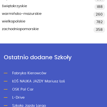
świętokrzyskie
188
warmińsko-mazurskie
260
wielkopolskie
782
zachodniopomorskie
358
Ostatnio dodane Szkoły
Fabryka Kierowców
ŁOŚ NAUKA JAZDY Mariusz Łoś
OSK Pol Car
L-Drive
Szkoła Jazdy Largo