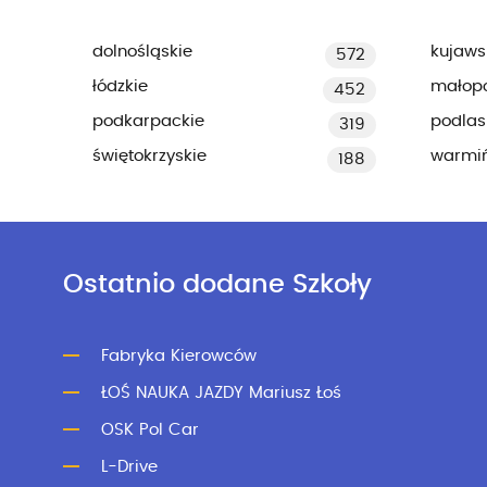
dolnośląskie
kujaws
572
łódzkie
małopo
452
podkarpackie
podlas
319
świętokrzyskie
warmi
188
Ostatnio dodane Szkoły
Fabryka Kierowców
ŁOŚ NAUKA JAZDY Mariusz Łoś
OSK Pol Car
L-Drive