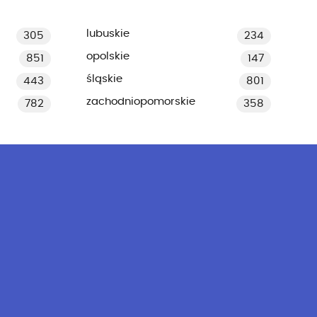
lubuskie
305
234
opolskie
851
147
śląskie
443
801
zachodniopomorskie
782
358