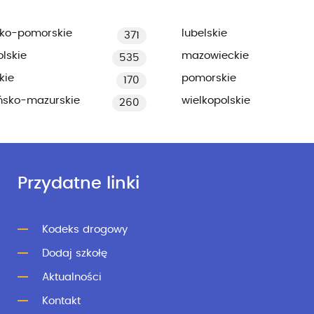
ko-pomorskie
lubelskie
371
lskie
mazowieckie
535
kie
pomorskie
170
ńsko-mazurskie
wielkopolskie
260
Przydatne linki
Kodeks drogowy
Dodaj szkołę
Aktualności
Kontakt