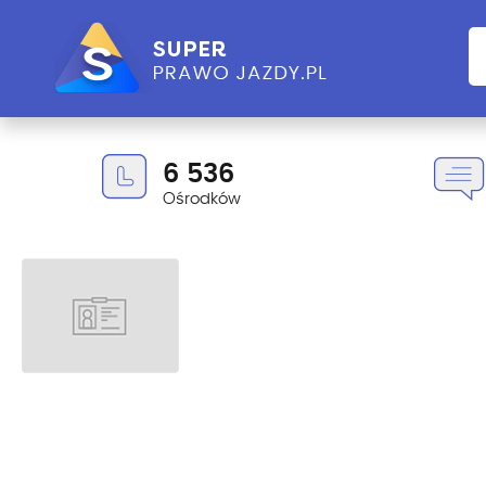
6 536
Ośrodków