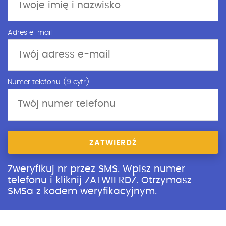
Adres e-mail
Numer telefonu (9 cyfr)
ZATWIERDŹ
Zweryfikuj nr przez SMS. Wpisz numer
telefonu i kliknij ZATWIERDŹ. Otrzymasz
SMSa z kodem weryfikacyjnym.