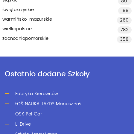
śląskie
801
świętokrzyskie
188
warmińsko-mazurskie
260
wielkopolskie
782
zachodniopomorskie
358
Ostatnio dodane Szkoły
Fabryka Kierowców
ŁOŚ NAUKA JAZDY Mariusz Łoś
OSK Pol Car
L-Drive