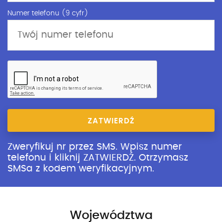
Numer telefonu (9 cyfr)
ZATWIERDŹ
Zweryfikuj nr przez SMS. Wpisz numer
telefonu i kliknij ZATWIERDŹ. Otrzymasz
SMSa z kodem weryfikacyjnym.
Województwa