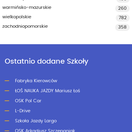
warmińsko-mazurskie
260
wielkopolskie
782
zachodniopomorskie
358
Ostatnio dodane Szkoły
Fabryka Kierowców
ŁOŚ NAUKA JAZDY Mariusz Łoś
OSK Pol Car
L-Drive
Szkoła Jazdy Largo
OSK Arkadiusz Szczepaniak