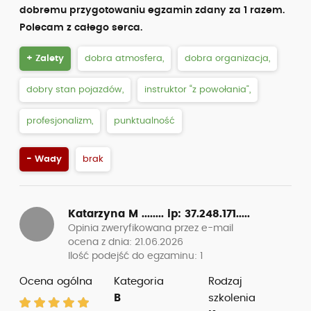
dobremu przygotowaniu egzamin zdany za 1 razem.
Polecam z całego serca.
+ Zalety
dobra atmosfera,
dobra organizacja,
dobry stan pojazdów,
instruktor “z powołania”,
profesjonalizm,
punktualność
- Wady
brak
Katarzyna M ........
ip: 37.248.171.....
Opinia zweryfikowana przez e-mail
ocena z dnia: 21.06.2026
Ilość podejść do egzaminu: 1
Ocena ogólna
Kategoria
Rodzaj
B
szkolenia