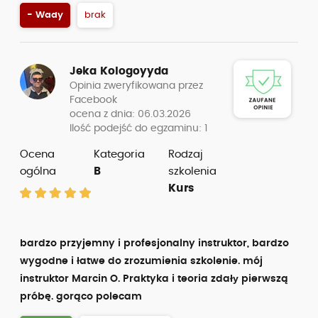
- Wady
brak
Jeka Kologoyyda
Opinia zweryfikowana przez
Facebook
ocena z dnia: 06.03.2026
Ilość podejść do egzaminu: 1
Ocena
Kategoria
Rodzaj
ogólna
B
szkolenia
Kurs
bardzo przyjemny i profesjonalny instruktor, bardzo
wygodne i łatwe do zrozumienia szkolenie. mój
instruktor Marcin O. Praktyka i teoria zdałу pierwszą
próbę. gorąco polecam