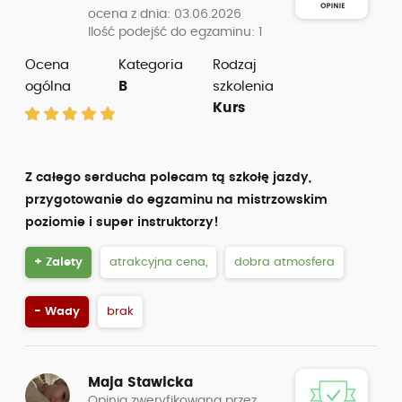
ocena z dnia: 03.06.2026
Ilość podejść do egzaminu: 1
Ocena
Kategoria
Rodzaj
ogólna
B
szkolenia
Kurs
Z całego serducha polecam tą szkołę jazdy,
przygotowanie do egzaminu na mistrzowskim
poziomie i super instruktorzy!
+ Zalety
atrakcyjna cena,
dobra atmosfera
- Wady
brak
Maja Stawicka
Opinia zweryfikowana przez