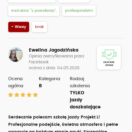
instruktor “z powołania”,
profesjonalizm
- Wady
brak
Ewelina Jagodzińska
Opinia zweryfikowana przez
Facebook
ocena z dnia: 04.05.2026
Ocena
Kategoria
Rodzaj
ogólna
B
szkolenia
TYLKO
jazdy
doszkalające
Serdecznie polecam szkołę jazdy Projekt L!
Profesjonalne podejście, świetna atmosfera i pełne