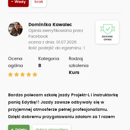
- Wady
brak
Dominika Kawalec
Opinia zweryfikowana przez
Facebook
ocena z dnia: 01.07.2026
Ilość podejść do egzaminu: 1
Ocena
Kategoria
Rodzaj
ogólna
B
szkolenia
Kurs
Bardzo polecam szkołę jazdy Projekt-L i instruktorkę
panią Edytkę!! Jazdy zawsze odbywały się w
przyjemnej atmosferze pełnej profesjonalizmu.
Dzięki dobremu przygotowaniu zdałam za 1 razem
+ Zalety
dobra atmosfera