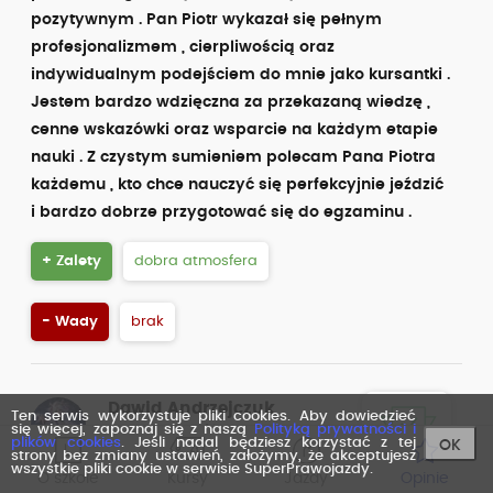
pozytywnym . Pan Piotr wykazał się pełnym
profesjonalizmem , cierpliwością oraz
indywidualnym podejściem do mnie jako kursantki .
Jestem bardzo wdzięczna za przekazaną wiedzę ,
cenne wskazówki oraz wsparcie na każdym etapie
nauki . Z czystym sumieniem polecam Pana Piotra
każdemu , kto chce nauczyć się perfekcyjnie jeździć
i bardzo dobrze przygotować się do egzaminu .
+ Zalety
dobra atmosfera
- Wady
brak
Dawid Andrzejczuk
Ten serwis wykorzystuje pliki cookies. Aby dowiedzieć
się więcej, zapoznaj się z naszą
Polityką prywatności i
Opinia zweryfikowana przez
plików cookies
. Jeśli nadal będziesz korzystać z tej
OK
Facebook
strony bez zmiany ustawień, założymy, że akceptujesz
wszystkie pliki cookie w serwisie SuperPrawojazdy.
ocena z dnia: 26.02.2026
O szkole
Kursy
Jazdy
Opinie