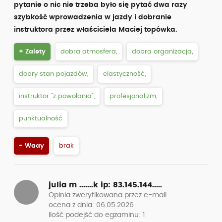
pytanie o nic nie trzeba było się pytać dwa razy
szybkość wprowadzenia w jazdy i dobranie
instruktora przez właściciela Maciej topówka.
+ Zalety
dobra atmosfera,
dobra organizacja,
dobry stan pojazdów,
elastyczność,
instruktor “z powołania”,
profesjonalizm,
punktualność
- Wady
brak
julia m .......k
ip: 83.145.144.....
Opinia zweryfikowana przez e-mail
ocena z dnia: 06.05.2026
Ilość podejść do egzaminu: 1