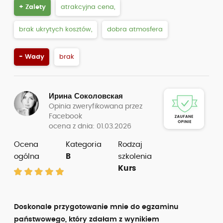
+ Zalety
atrakcyjna cena,
brak ukrytych kosztów,
dobra atmosfera
- Wady
brak
Ирина Соколовская
Opinia zweryfikowana przez
Facebook
ocena z dnia: 01.03.2026
Ocena
Kategoria
Rodzaj
ogólna
B
szkolenia
Kurs
Doskonale przygotowanie mnie do egzaminu
państwowego, który zdałam z wynikiem