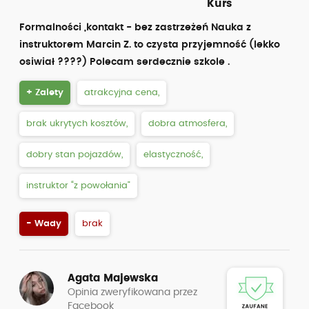
Kurs
Formalności ,kontakt - bez zastrzeżeń Nauka z
instruktorem Marcin Z. to czysta przyjemność (lekko
osiwiał ????) Polecam serdecznie szkole .
+ Zalety
atrakcyjna cena,
brak ukrytych kosztów,
dobra atmosfera,
dobry stan pojazdów,
elastyczność,
instruktor “z powołania”
- Wady
brak
Agata Majewska
Opinia zweryfikowana przez
Facebook