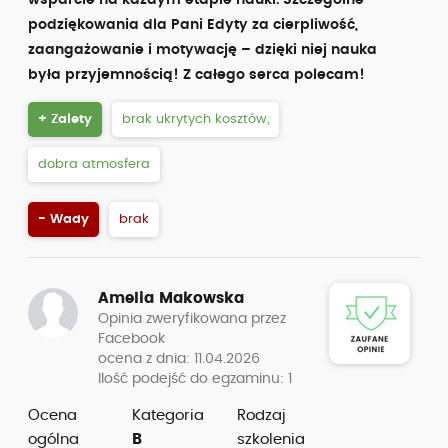
wsparcie na każdym etapie nauki. Szczególne
podziękowania dla Pani Edyty za cierpliwość,
zaangażowanie i motywację – dzięki niej nauka
była przyjemnością! Z całego serca polecam!
+ Zalety
brak ukrytych kosztów,
dobra atmosfera
- Wady
brak
Amelia Makowska
Opinia zweryfikowana przez
Facebook
ocena z dnia: 11.04.2026
Ilość podejść do egzaminu: 1
Ocena
Kategoria
Rodzaj
ogólna
B
szkolenia