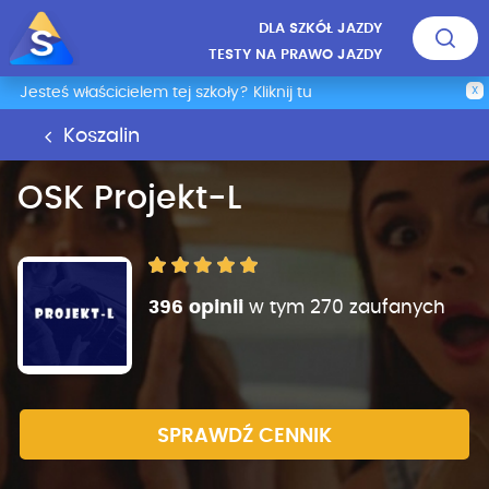
DLA SZKÓŁ JAZDY
TESTY NA PRAWO JAZDY
Jesteś właścicielem tej szkoły? Kliknij tu
X
Koszalin
OSK Projekt-L
396 opinii
w tym 270 zaufanych
SPRAWDŹ CENNIK