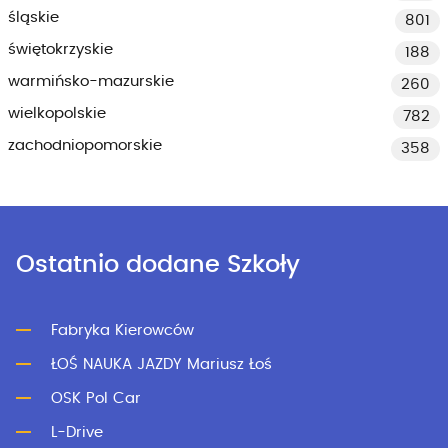
śląskie
801
świętokrzyskie
188
warmińsko-mazurskie
260
wielkopolskie
782
zachodniopomorskie
358
Ostatnio dodane Szkoły
Fabryka Kierowców
ŁOŚ NAUKA JAZDY Mariusz Łoś
OSK Pol Car
L-Drive