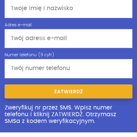
Adres e-mail
Numer telefonu (9 cyfr)
ZATWIERDŹ
Zweryfikuj nr przez SMS. Wpisz numer
telefonu i kliknij ZATWIERDŹ. Otrzymasz
SMSa z kodem weryfikacyjnym.