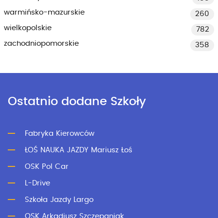
warmińsko-mazurskie
260
wielkopolskie
782
zachodniopomorskie
358
Ostatnio dodane Szkoły
Fabryka Kierowców
ŁOŚ NAUKA JAZDY Mariusz Łoś
OSK Pol Car
L-Drive
Szkoła Jazdy Largo
OSK Arkadiusz Szczepaniak