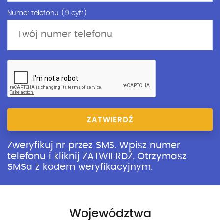
Numer telefonu (9 cyfr)
ZATWIERDŹ
Zweryfikuj nr przez SMS. Wpisz numer
telefonu i kliknij ZATWIERDŹ. Otrzymasz
SMSa z kodem weryfikacyjnym.
Województwa