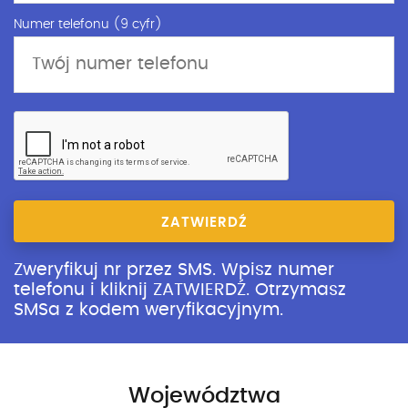
Numer telefonu (9 cyfr)
ZATWIERDŹ
Zweryfikuj nr przez SMS. Wpisz numer
telefonu i kliknij ZATWIERDŹ. Otrzymasz
SMSa z kodem weryfikacyjnym.
Województwa