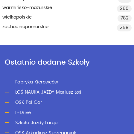
warmińsko-mazurskie
260
wielkopolskie
782
zachodniopomorskie
358
Ostatnio dodane Szkoły
Fabryka Kierowców
ŁOŚ NAUKA JAZDY Mariusz Łoś
OSK Pol Car
L-Drive
Szkoła Jazdy Largo
OSK Arkadiusz Szczepaniak