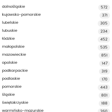
dolnośląskie
572
kujawsko-pomorskie
371
lubelskie
305
lubuskie
234
łódzkie
452
małopolskie
535
mazowieckie
851
opolskie
147
podkarpackie
319
podlaskie
170
pomorskie
443
śląskie
801
świętokrzyskie
188
warmińsko-mazurskie
260