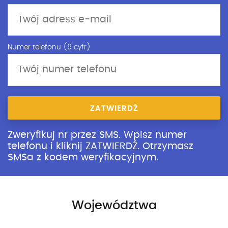
Numer telefonu (9 cyfr)
ZATWIERDŹ
Zweryfikuj nr przez SMS. Wpisz numer
telefonu i kliknij ZATWIERDŹ. Otrzymasz
SMSa z kodem weryfikacyjnym.
Województwa