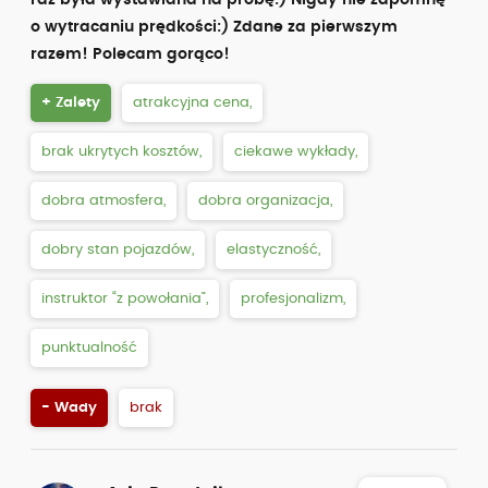
raz była wystawiana na próbę:) Nigdy nie zapomnę
o wytracaniu prędkości:) Zdane za pierwszym
razem! Polecam gorąco!
+ Zalety
atrakcyjna cena,
brak ukrytych kosztów,
ciekawe wykłady,
dobra atmosfera,
dobra organizacja,
dobry stan pojazdów,
elastyczność,
instruktor “z powołania”,
profesjonalizm,
punktualność
- Wady
brak