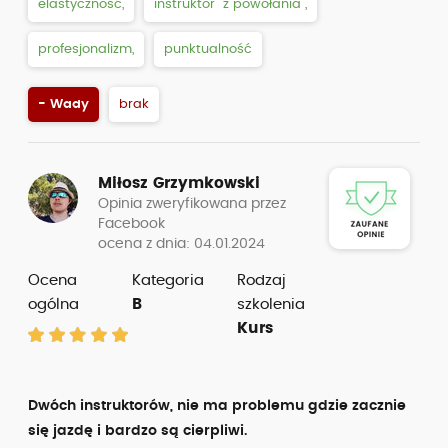
elastyczność,
instruktor “z powołania”,
profesjonalizm,
punktualność
- Wady
brak
Miłosz Grzymkowski
Opinia zweryfikowana przez
Facebook
ocena z dnia: 04.01.2024
Ocena
Kategoria
Rodzaj
ogólna
B
szkolenia
Kurs
Dwóch instruktorów, nie ma problemu gdzie zacznie
się jazdę i bardzo są cierpliwi.