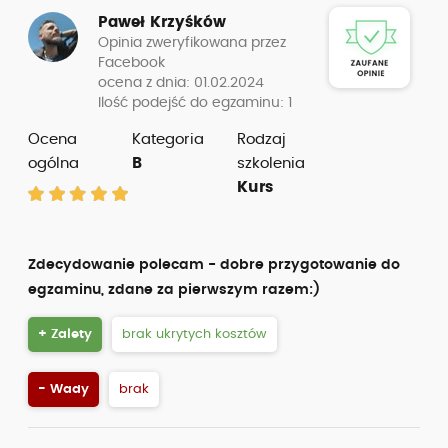
Paweł Krzyśków
Opinia zweryfikowana przez
Facebook
ocena z dnia: 01.02.2024
Ilość podejść do egzaminu: 1
Ocena
Kategoria
Rodzaj
ogólna
B
szkolenia
Kurs
Zdecydowanie polecam - dobre przygotowanie do
egzaminu, zdane za pierwszym razem:)
+ Zalety
brak ukrytych kosztów
- Wady
brak