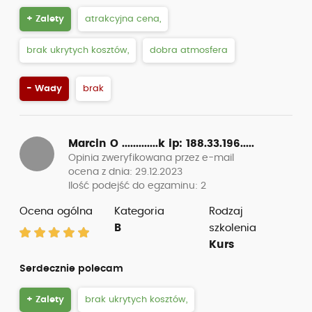
+ Zalety
atrakcyjna cena,
brak ukrytych kosztów,
dobra atmosfera
- Wady
brak
Marcin O .............k
ip: 188.33.196.....
Opinia zweryfikowana przez e-mail
ocena z dnia: 29.12.2023
Ilość podejść do egzaminu: 2
Ocena ogólna
Kategoria
Rodzaj
B
szkolenia
Kurs
Serdecznie polecam
+ Zalety
brak ukrytych kosztów,