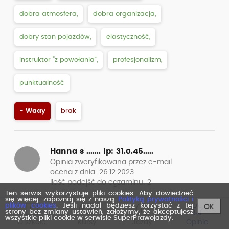
dobra atmosfera,
dobra organizacja,
dobry stan pojazdów,
elastyczność,
instruktor “z powołania”,
profesjonalizm,
punktualność
- Wady
brak
Hanna s .......
ip: 31.0.45.....
Opinia zweryfikowana przez e-mail
ocena z dnia: 26.12.2023
Ilość podejść do egzaminu: 2
Ten serwis wykorzystuje pliki cookies. Aby dowiedzieć
się więcej, zapoznaj się z naszą
Polityką prywatności i
Ocena ogólna
Kategoria
Rodzaj
plików cookies
. Jeśli nadal będziesz korzystać z tej
OK
strony bez zmiany ustawień, założymy, że akceptujesz
B
szkolenia
wszystkie pliki cookie w serwisie SuperPrawojazdy.
O szkole
Kursy
Jazdy
Opinie
Kurs