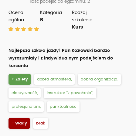
Ilość podejść do egzaminu: 2
Ocena
Kategoria
Rodzaj
ogólna
B
szkolenia
Kurs
Najlepsza szkoła jazdy! Pan Kozłowski bardzo
wyrozumiały i z indywidualnym podejściem do
kursanta
+ Zalety
dobra atmosfera,
dobra organizacja,
elastyczność,
instruktor “z powołania”,
profesjonalizm,
punktualność
- Wady
brak