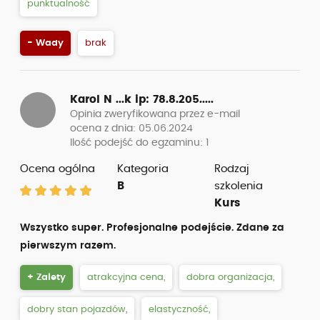
punktualność
- Wady
brak
Karol N ...k
ip: 78.8.205.....
Opinia zweryfikowana przez e-mail
ocena z dnia: 05.06.2024
Ilość podejść do egzaminu: 1
Ocena ogólna
Kategoria
Rodzaj
B
szkolenia
Kurs
Wszystko super. Profesjonalne podejście. Zdane za
pierwszym razem.
+ Zalety
atrakcyjna cena,
dobra organizacja,
dobry stan pojazdów,
elastyczność,