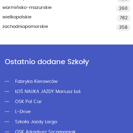
warmińsko-mazurskie
260
wielkopolskie
782
zachodniopomorskie
358
Ostatnio dodane Szkoły
Fabryka Kierowców
ŁOŚ NAUKA JAZDY Mariusz Łoś
OSK Pol Car
L-Drive
Szkoła Jazdy Largo
OSK Arkadiusz Szczepaniak