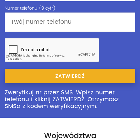
Numer telefonu (9 cyfr)
ZATWIERDŹ
Zweryfikuj nr przez SMS. Wpisz numer
telefonu i kliknij ZATWIERDŹ. Otrzymasz
SMSa z kodem weryfikacyjnym.
Województwa