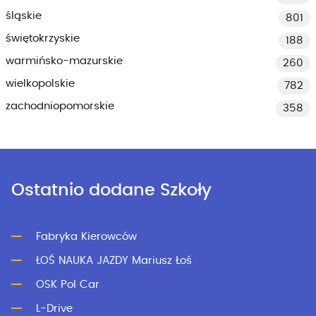
śląskie
801
świętokrzyskie
188
warmińsko-mazurskie
260
wielkopolskie
782
zachodniopomorskie
358
Ostatnio dodane Szkoły
Fabryka Kierowców
ŁOŚ NAUKA JAZDY Mariusz Łoś
OSK Pol Car
L-Drive