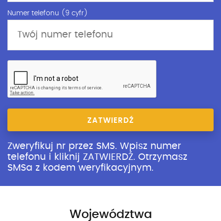
Numer telefonu (9 cyfr)
ZATWIERDŹ
Zweryfikuj nr przez SMS. Wpisz numer
telefonu i kliknij ZATWIERDŹ. Otrzymasz
SMSa z kodem weryfikacyjnym.
Województwa