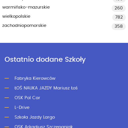
warmińsko-mazurskie
260
wielkopolskie
782
zachodniopomorskie
358
Ostatnio dodane Szkoły
Fabryka Kierowców
ŁOŚ NAUKA JAZDY Mariusz Łoś
OSK Pol Car
L-Drive
Szkoła Jazdy Largo
OSK Arkadiusz Szczepaniak