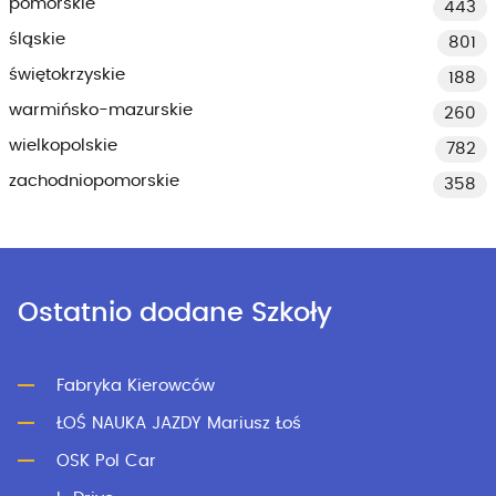
pomorskie
443
śląskie
801
świętokrzyskie
188
warmińsko-mazurskie
260
wielkopolskie
782
zachodniopomorskie
358
Ostatnio dodane Szkoły
Fabryka Kierowców
ŁOŚ NAUKA JAZDY Mariusz Łoś
OSK Pol Car