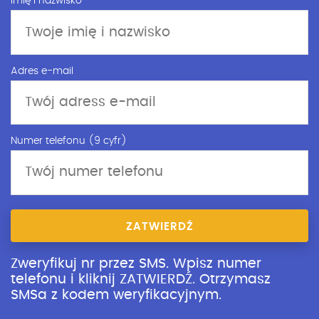
Imię i nazwisko
Adres e-mail
Numer telefonu (9 cyfr)
ZATWIERDŹ
Zweryfikuj nr przez SMS. Wpisz numer
telefonu i kliknij ZATWIERDŹ. Otrzymasz
SMSa z kodem weryfikacyjnym.