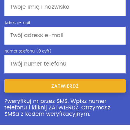
Adres e-mail
Numer telefonu (9 cyfr)
ZATWIERDŹ
Zweryfikuj nr przez SMS. Wpisz numer
telefonu i kliknij ZATWIERDŹ. Otrzymasz
SMSa z kodem weryfikacyjnym.