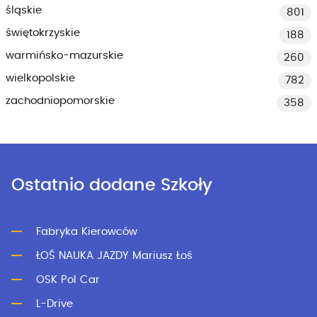
śląskie
801
świętokrzyskie
188
warmińsko-mazurskie
260
wielkopolskie
782
zachodniopomorskie
358
Ostatnio dodane Szkoły
Fabryka Kierowców
ŁOŚ NAUKA JAZDY Mariusz Łoś
OSK Pol Car
L-Drive