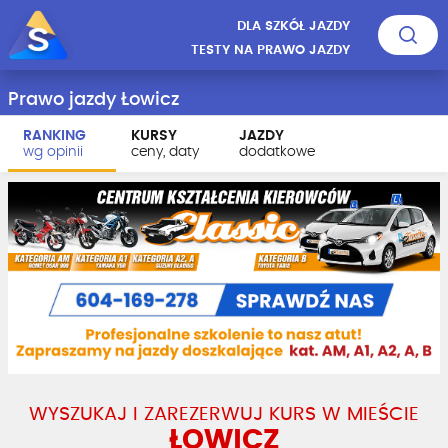
DLA SZKÓŁ JAZDY
TESTY NA PRAWO JAZDY
Prawo jazdy Łowicz
RANKING
KURSY
JAZDY
wg opinii
ceny, daty
dodatkowe
WYSZUKAJ I ZAREZERWUJ KURS W MIEŚCIE
ŁOWICZ