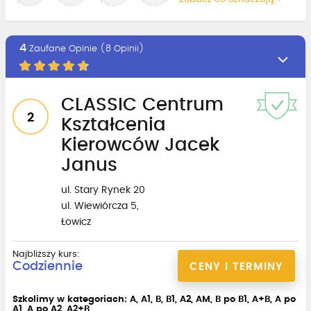
4
Zaufane Opinie (8 Opinii)
CLASSIC Centrum
2
Kształcenia
Kierowców Jacek
Janus
ul. Stary Rynek 20
ul. Wiewiórcza 5,
Łowicz
Najbliższy kurs:
Codziennie
CENY I TERMINY
Szkolimy w kategoriach: A, A1, B, B1, A2, AM, B po B1, A+B, A po
A1, A po A2, A2+B