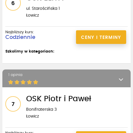
6
ul. Starościńska 1
Łowicz
Najbliższy kurs:
Codziennie
CENY I TERMINY
Szkolimy w kategoriach:
1 opinia
OSK Piotr i Paweł
7
Bonifraterska 3
Łowicz