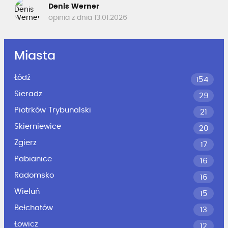
Denis Werner
opinia z dnia 13.01.2026
Miasta
Łódź
154
Sieradz
29
Piotrków Trybunalski
21
Skierniewice
20
Zgierz
17
Pabianice
16
Radomsko
16
Wieluń
15
Bełchatów
13
Łowicz
12