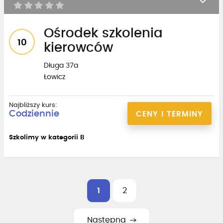
Ośrodek szkolenia
10
kierowców
Długa 37a
Łowicz
Najbliższy kurs:
Codziennie
CENY I TERMINY
Szkolimy w kategorii B
1
2
Następna