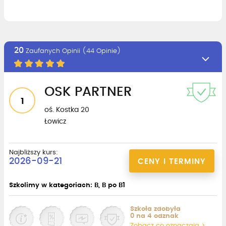
20
Zaufanych Opinii (44 Opinie)
OSK PARTNER
1
oś. Kostka 20
Łowicz
Najbliższy kurs:
2026-09-21
CENY I TERMINY
Szkolimy w kategoriach: B, B po B1
Szkoła zdobyła
0 na 4 odznak
Zobacz co oznaczają >