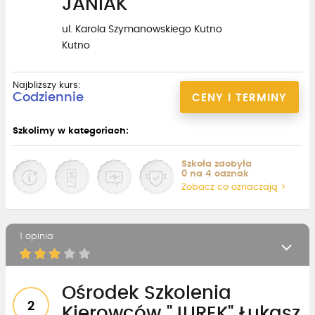
JANIAK
ul. Karola Szymanowskiego Kutno
Kutno
Najbliższy kurs:
Codziennie
CENY I TERMINY
Szkolimy w kategoriach:
Szkoła zdobyła
0 na 4 odznak
Zobacz co oznaczają >
1 opinia
Ośrodek Szkolenia
2
Kierowców "JUREK" Łukasz