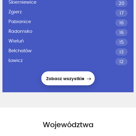
Skierniewice
20
Zgierz
17
Pabianice
16
Radomsko
16
Wieluń
15
Bełchatów
13
Łowicz
12
Zobacz wszystkie
Województwa