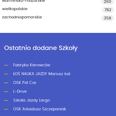
warmińsko-mazurskie
260
wielkopolskie
782
zachodniopomorskie
358
Ostatnio dodane Szkoły
Fabryka Kierowców
ŁOŚ NAUKA JAZDY Mariusz Łoś
OSK Pol Car
L-Drive
Szkoła Jazdy Largo
OSK Arkadiusz Szczepaniak