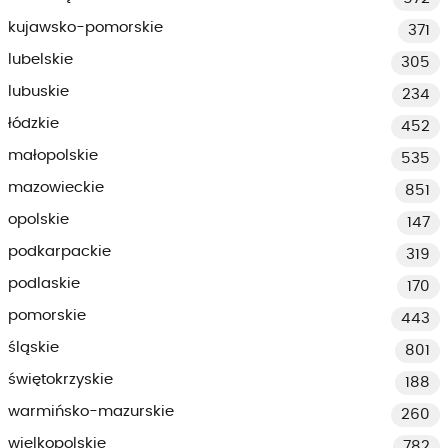
kujawsko-pomorskie
371
lubelskie
305
lubuskie
234
łódzkie
452
małopolskie
535
mazowieckie
851
opolskie
147
podkarpackie
319
podlaskie
170
pomorskie
443
śląskie
801
świętokrzyskie
188
warmińsko-mazurskie
260
wielkopolskie
782