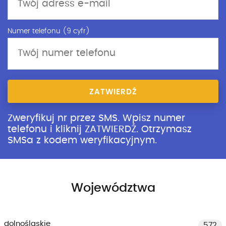
Numer telefonu (9 cyfr)
ZATWIERDŹ
Zweryfikuj nr przez SMS. Wpisz numer
telefonu i kliknij ZATWIERDŹ. Otrzymasz
SMSa z kodem weryfikacyjnym.
Województwa
dolnośląskie
572