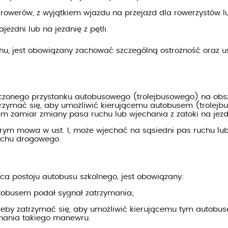
a rowerów, z wyjątkiem wjazdu na przejazd dla rowerzystów 
zdni lub na jezdnię z pętli.
chu, jest obowiązany zachować szczególną ostrożność oraz 
znaczonego przystanku autobusowego (trolejbusowego) na o
trzymać się, aby umożliwić kierującemu autobusem (trolejbus
m zamiar zmiany pasa ruchu lub wjechania z zatoki na jezd
órym mowa w ust. 1, może wjechać na sąsiedni pas ruchu lub 
uchu drogowego.
jsca postoju autobusu szkolnego, jest obowiązany:
autobusem podał sygnał zatrzymania;
rzeby zatrzymać się, aby umożliwić kierującemu tym autobus
onania takiego manewru.