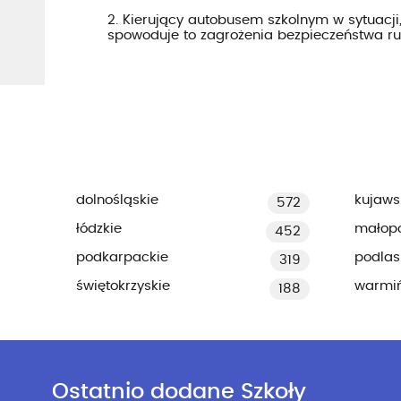
2. Kierujący autobusem szkolnym w sytuacji,
spowoduje to zagrożenia bezpieczeństwa r
dolnośląskie
kujaws
572
łódzkie
małopo
452
podkarpackie
podlas
319
świętokrzyskie
warmi
188
Ostatnio dodane Szkoły