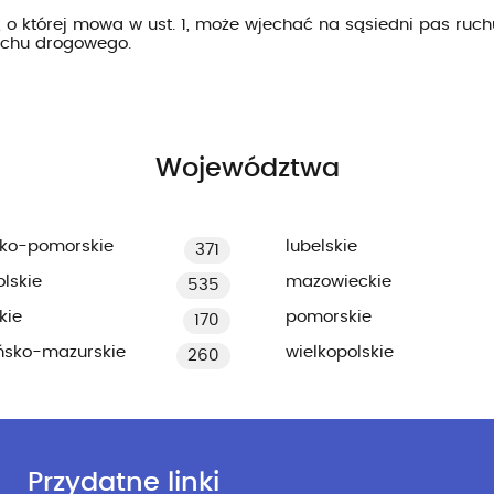
 o której mowa w ust. 1, może wjechać na sąsiedni pas ruchu
uchu drogowego.
Województwa
ko-pomorskie
lubelskie
371
lskie
mazowieckie
535
kie
pomorskie
170
ńsko-mazurskie
wielkopolskie
260
Przydatne linki