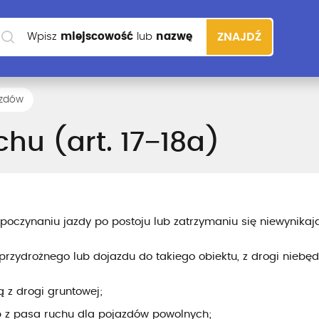
Wpisz
miejscowość
lub
nazwę
ZNAJDŹ
szkoły
azdów
chu (art. 17−18a)
ozpoczynaniu jazdy po postoju lub zatrzymaniu się niewynik
 przydrożnego lub dojazdu do takiego obiektu, z drogi niebęd
 z drogi gruntowej;
ub z pasa ruchu dla pojazdów powolnych;