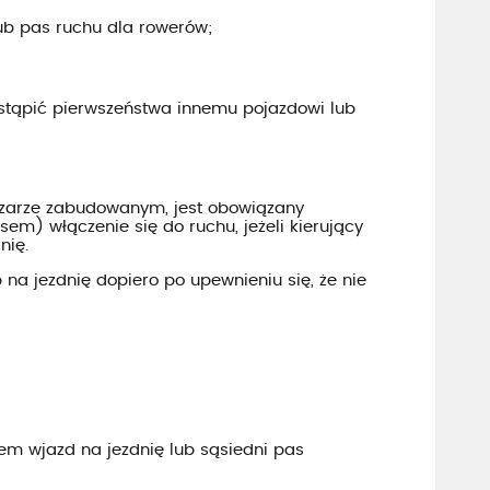
lub pas ruchu dla rowerów;
ustąpić pierwszeństwa innemu pojazdowi lub
bszarze zabudowanym, jest obowiązany
em) włączenie się do ruchu, jeżeli kierujący
nię.
na jezdnię dopiero po upewnieniu się, że nie
em wjazd na jezdnię lub sąsiedni pas