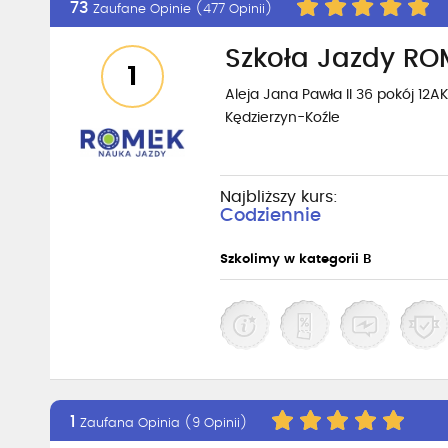
73
Zaufane Opinie (477 Opinii)
Szkoła Jazdy RO
1
Aleja Jana Pawła II 36 pokój 12A
K
Kędzierzyn-Koźle
Najbliższy kurs:
Codziennie
Szkolimy w kategorii B
1
Zaufana Opinia (9 Opinii)