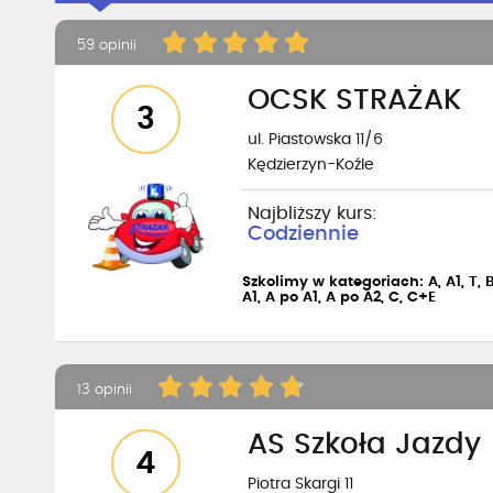
59 opinii
OCSK STRAŻAK
3
ul. Piastowska 11/6
Kędzierzyn-Koźle
Najbliższy kurs:
Codziennie
Szkolimy w kategoriach: A, A1, T, B,
A1, A po A1, A po A2, C, C+E
13 opinii
AS Szkoła Jazdy
4
Piotra Skargi 11