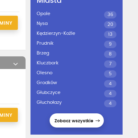
Miasta
Opole
36
RMINY
Nysa
20
Kędzierzyn-Koźle
13
Prudnik
9
Brzeg
8
Kluczbork
7
Olesno
5
Grodków
4
Głubczyce
4
Głuchołazy
4
RMINY
Zobacz wszystkie