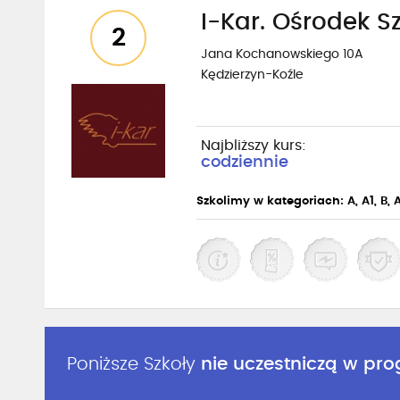
I-Kar. Ośrodek S
2
Jana Kochanowskiego 10A
Kędzierzyn-Koźle
Najbliższy kurs:
codziennie
Szkolimy w kategoriach: A, A1, B, A
Poniższe Szkoły
nie uczestniczą w pr