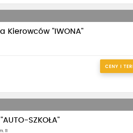
ia Kierowców "IWONA"
CENY I TE
c "AUTO-SZKOŁA"
. 11