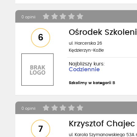
0 opinii
Ośrodek Szkolen
6
ul. Harcerska 26
Kędzierzyn-Koźle
Najbliższy kurs:
Codziennie
Szkolimy w kategorii B
0 opinii
Krzysztof Chaje
7
ul. Karola Szymanowskiego 53A m