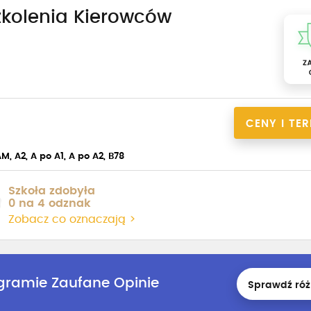
zkolenia Kierowców
CENY I TE
M, A2, A po A1, A po A2, B78
Szkoła zdobyła
0 na 4 odznak
Zobacz co oznaczają >
ogramie Zaufane Opinie
Sprawdź róż