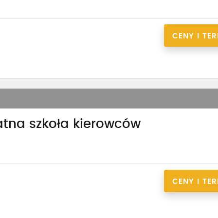
CENY I TE
atna szkoła kierowców
CENY I TE