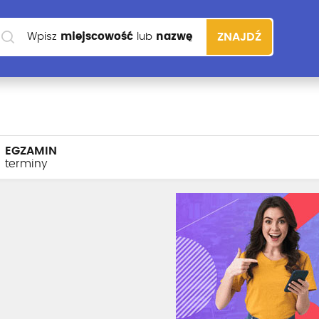
Wpisz
miejscowość
lub
nazwę
ZNAJDŹ
szkoły
EGZAMIN
terminy