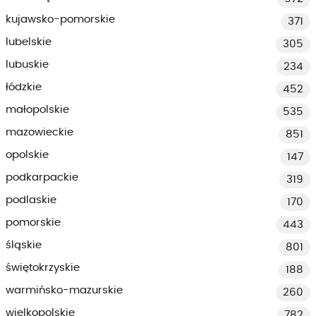
kujawsko-pomorskie
371
lubelskie
305
lubuskie
234
łódzkie
452
małopolskie
535
mazowieckie
851
opolskie
147
podkarpackie
319
podlaskie
170
pomorskie
443
śląskie
801
świętokrzyskie
188
warmińsko-mazurskie
260
wielkopolskie
782