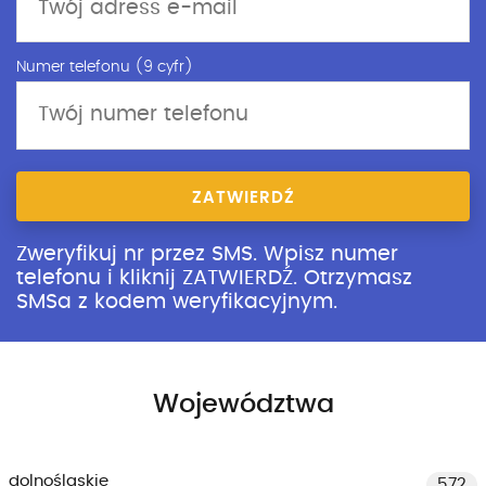
Numer telefonu (9 cyfr)
ZATWIERDŹ
Zweryfikuj nr przez SMS. Wpisz numer
telefonu i kliknij ZATWIERDŹ. Otrzymasz
SMSa z kodem weryfikacyjnym.
Województwa
dolnośląskie
572