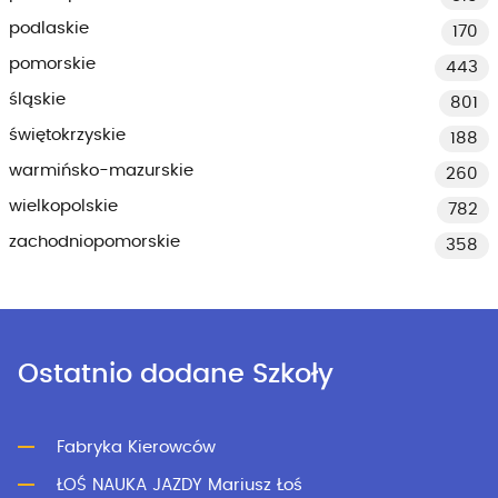
podlaskie
170
pomorskie
443
śląskie
801
świętokrzyskie
188
warmińsko-mazurskie
260
wielkopolskie
782
zachodniopomorskie
358
Ostatnio dodane Szkoły
Fabryka Kierowców
ŁOŚ NAUKA JAZDY Mariusz Łoś