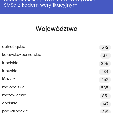
SMSa z kodem weryfikacyjnym.
Województwa
dolnośląskie
572
kujawsko-pomorskie
371
lubelskie
305
lubuskie
234
łódzkie
452
małopolskie
535
mazowieckie
851
opolskie
147
podkarpackie
319