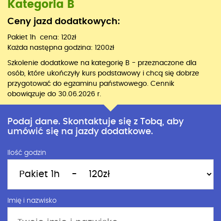
Kategoria B
Ceny jazd dodatkowych:
Pakiet 1h cena: 120zł
Każda następna godzina: 1200zł
Szkolenie dodatkowe na kategorię B - przeznaczone dla
osób, które ukończyły kurs podstawowy i chcą się dobrze
przygotować do egzaminu państwowego. Cennik
obowiązuje do 30.06.2026 r.
Podaj dane. Skontaktuje się z Tobą, aby
umówić się na jazdy dodatkowe.
Ilość godzin
Imię i nazwisko