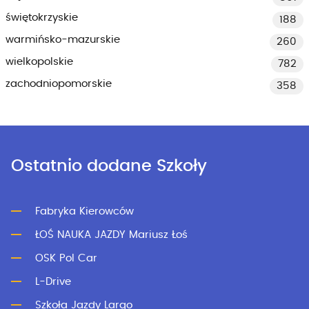
świętokrzyskie
188
warmińsko-mazurskie
260
wielkopolskie
782
zachodniopomorskie
358
Ostatnio dodane Szkoły
Fabryka Kierowców
ŁOŚ NAUKA JAZDY Mariusz Łoś
OSK Pol Car
L-Drive
Szkoła Jazdy Largo