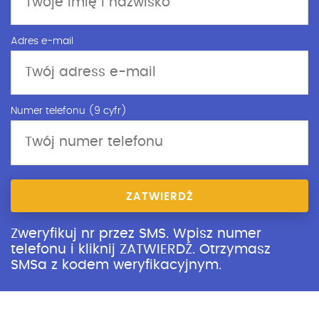
Adres e-mail
Numer telefonu (9 cyfr)
ZATWIERDŹ
Zweryfikuj nr przez SMS. Wpisz numer
telefonu i kliknij ZATWIERDŹ. Otrzymasz
SMSa z kodem weryfikacyjnym.