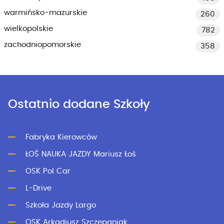
warmińsko-mazurskie
260
wielkopolskie
782
zachodniopomorskie
358
Ostatnio dodane Szkoły
Fabryka Kierowców
ŁOŚ NAUKA JAZDY Mariusz Łoś
OSK Pol Car
L-Drive
Szkoła Jazdy Largo
OSK Arkadiusz Szczepaniak