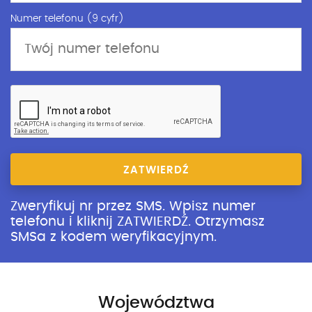
Numer telefonu (9 cyfr)
ZATWIERDŹ
Zweryfikuj nr przez SMS. Wpisz numer
telefonu i kliknij ZATWIERDŹ. Otrzymasz
SMSa z kodem weryfikacyjnym.
Województwa