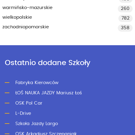
warmińsko-mazurskie
260
wielkopolskie
782
zachodniopomorskie
358
Ostatnio dodane Szkoły
Fabryka Kierowców
ŁOŚ NAUKA JAZDY Mariusz Łoś
OSK Pol Car
L-Drive
Szkoła Jazdy Largo
OSK Arkadiusz Szczepaniak