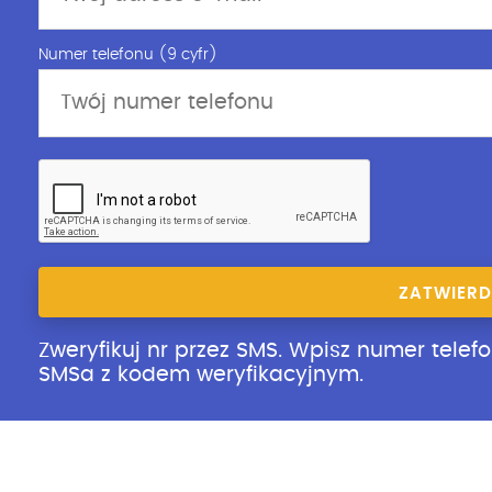
Numer telefonu (9 cyfr)
ZATWIERD
Zweryfikuj nr przez SMS. Wpisz numer telefo
SMSa z kodem weryfikacyjnym.