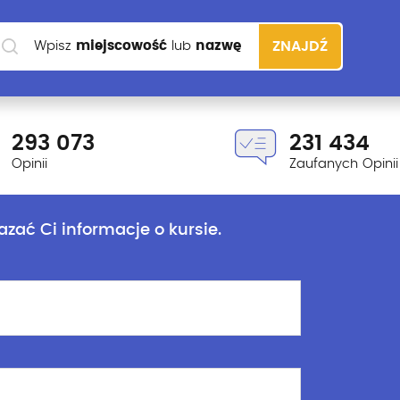
Wpisz
miejscowość
lub
nazwę
ZNAJDŹ
szkoły
293 073
231 434
Opinii
Zaufanych Opinii
azać Ci informacje o kursie.