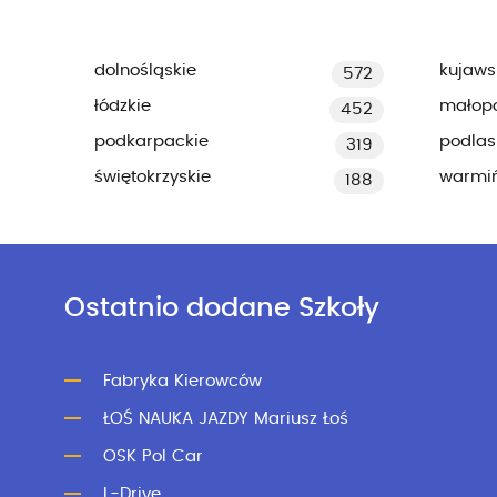
dolnośląskie
kujaws
572
łódzkie
małopo
452
podkarpackie
podlas
319
świętokrzyskie
warmi
188
Ostatnio dodane Szkoły
Fabryka Kierowców
ŁOŚ NAUKA JAZDY Mariusz Łoś
OSK Pol Car
L-Drive