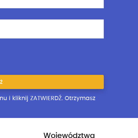
Ź
nu i kliknij ZATWIERDŹ. Otrzymasz
Województwa