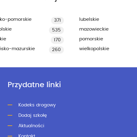
ko-pomorskie
lubelskie
371
lskie
mazowieckie
535
kie
pomorskie
170
ńsko-mazurskie
wielkopolskie
260
Przydatne linki
Kodeks drogowy
Dodaj szkołę
Aktualności
Kontakt