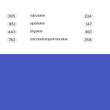
lubuskie
305
234
opolskie
851
147
śląskie
443
801
zachodniopomorskie
782
358