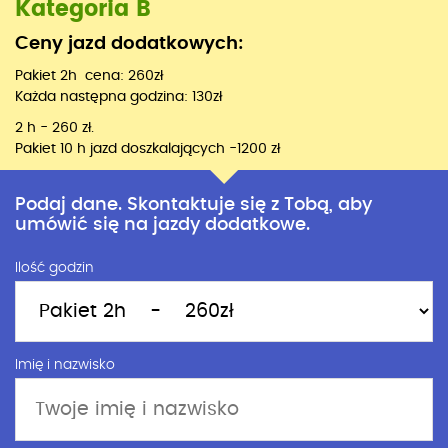
Kategoria B
Ceny jazd dodatkowych:
Pakiet 2h cena: 260zł
Każda następna godzina: 130zł
2 h - 260 zł.
Pakiet 10 h jazd doszkalających -1200 zł
Podaj dane. Skontaktuje się z Tobą, aby
umówić się na jazdy dodatkowe.
Ilość godzin
Imię i nazwisko