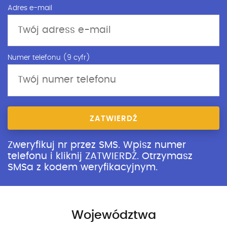
Adres e-mail
Numer telefonu (9 cyfr)
ZATWIERDŹ
Zweryfikuj nr przez SMS. Wpisz numer
telefonu i kliknij ZATWIERDŹ. Otrzymasz
SMSa z kodem weryfikacyjnym.
Województwa