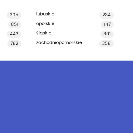
lubuskie
305
234
opolskie
851
147
śląskie
443
801
zachodniopomorskie
782
358