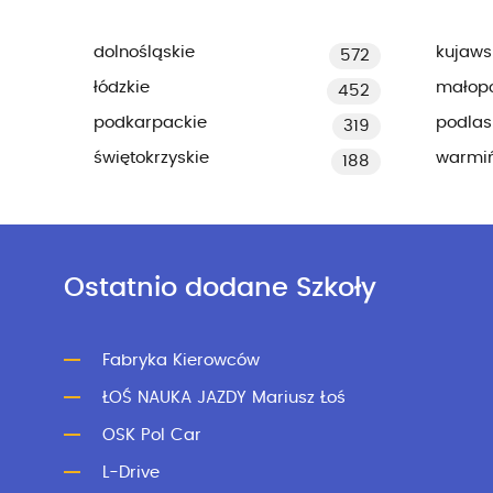
dolnośląskie
kujaws
572
łódzkie
małopo
452
podkarpackie
podlas
319
świętokrzyskie
warmi
188
Ostatnio dodane Szkoły
Fabryka Kierowców
ŁOŚ NAUKA JAZDY Mariusz Łoś
OSK Pol Car
L-Drive