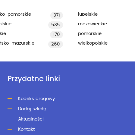
ko-pomorskie
lubelskie
371
lskie
mazowieckie
535
kie
pomorskie
170
ńsko-mazurskie
wielkopolskie
260
Przydatne linki
Kodeks drogowy
Dodaj szkołę
Aktualności
Kontakt