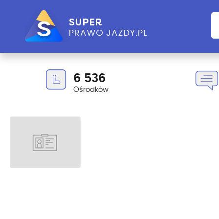
6 536
Ośrodków