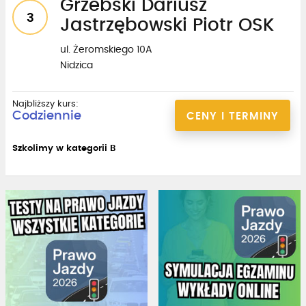
Grzebski Dariusz
3
Jastrzębowski Piotr OSK
ul. Żeromskiego 10A
Nidzica
Najbliższy kurs:
Codziennie
CENY I TERMINY
Szkolimy w kategorii B