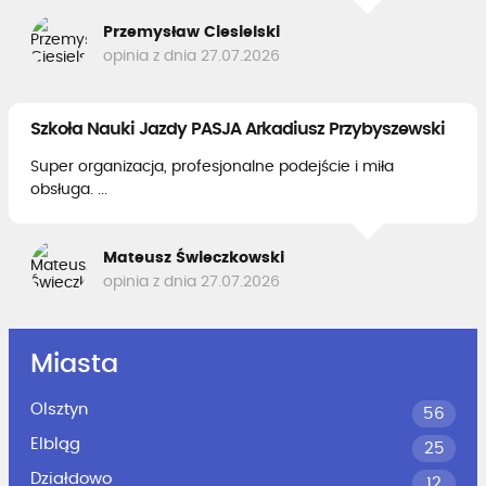
Przemysław Ciesielski
opinia z dnia 27.07.2026
Szkoła Nauki Jazdy PASJA Arkadiusz Przybyszewski
Super organizacja, profesjonalne podejście i miła
obsługa. ...
Mateusz Świeczkowski
opinia z dnia 27.07.2026
Miasta
Olsztyn
56
Elbląg
25
Działdowo
12