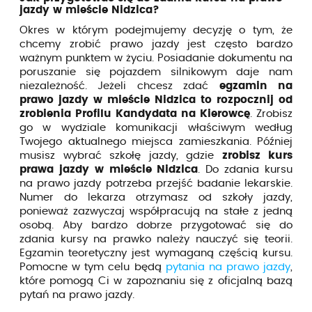
jazdy w mieście Nidzica?
Okres w którym podejmujemy decyzję o tym, że
chcemy zrobić prawo jazdy jest często bardzo
ważnym punktem w życiu. Posiadanie dokumentu na
poruszanie się pojazdem silnikowym daje nam
niezależność. Jeżeli chcesz zdać
egzamin na
prawo jazdy w mieście Nidzica to rozpocznij od
zrobienia Profilu Kandydata na Kierowcę
. Zrobisz
go w wydziale komunikacji właściwym według
Twojego aktualnego miejsca zamieszkania. Później
musisz wybrać szkołę jazdy, gdzie
zrobisz kurs
prawa jazdy w mieście Nidzica
. Do zdania kursu
na prawo jazdy potrzeba przejść badanie lekarskie.
Numer do lekarza otrzymasz od szkoły jazdy,
ponieważ zazwyczaj współpracują na stałe z jedną
osobą. Aby bardzo dobrze przygotować się do
zdania kursy na prawko należy nauczyć się teorii.
Egzamin teoretyczny jest wymaganą częścią kursu.
Pomocne w tym celu będą
pytania na prawo jazdy
,
które pomogą Ci w zapoznaniu się z oficjalną bazą
pytań na prawo jazdy.