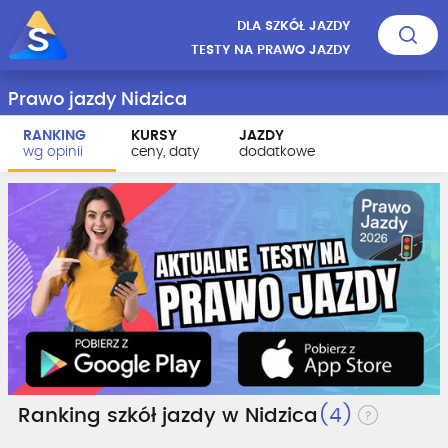
DLA SZKÓŁ JAZDY
TESTY NA PRAWO JAZDY
Prawo jazdy Nidzica
RANKING
KURSY
JAZDY
wg opinii
ceny, daty
dodatkowe
Ranking szkół jazdy w Nidzica
(4)