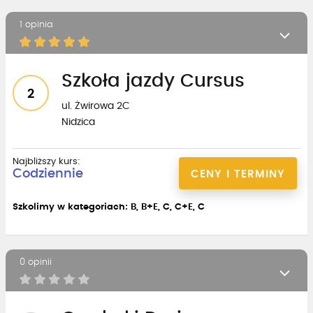
1 opinia
Szkoła jazdy Cursus
2
ul. Żwirowa 2C
Nidzica
Najbliższy kurs:
Codziennie
CENY I TERMINY
Szkolimy w kategoriach: B, B+E, C, C+E, C
0 opinii