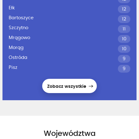
Ełk
12
Bartoszyce
12
Szczytno
11
Mrągowo
10
Morąg
10
Ostróda
9
Pisz
9
Zobacz wszystkie
Województwa