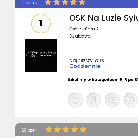
2 opinie
OSK Na Luzie Syl
1
Osiedleńcza 2
Działdowo
Najbliższy kurs:
Codziennie
Szkolimy w kategoriach: B, B po B
28 opinii