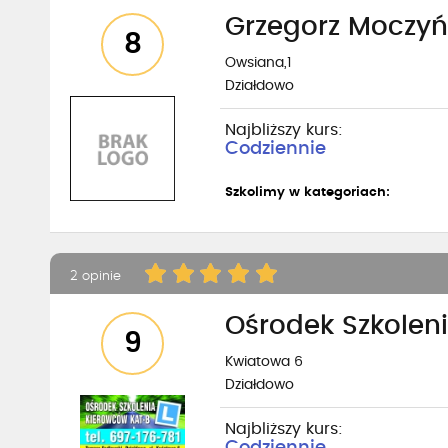
Grzegorz Moczyń
8
Owsiana,1
Działdowo
Najbliższy kurs:
Codziennie
Szkolimy w kategoriach:
2 opinie
Ośrodek Szkolen
9
Kwiatowa 6
Działdowo
Najbliższy kurs: