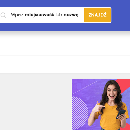
Wpisz
miejscowość
lub
nazwę
ZNAJDŹ
szkoły