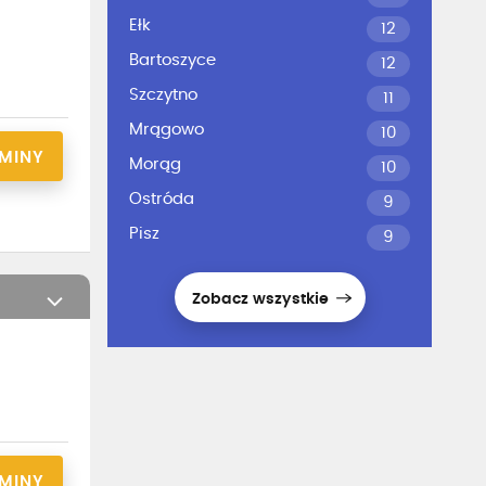
Ełk
12
Bartoszyce
12
Szczytno
11
Mrągowo
10
RMINY
Morąg
10
Ostróda
9
Pisz
9
Zobacz wszystkie
RMINY