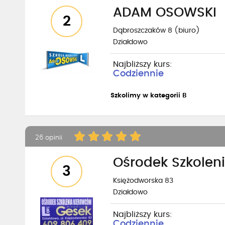
ADAM OSOWSKI
2
Dąbroszczaków 8 (biuro)
Działdowo
Najbliższy kurs:
Codziennie
Szkolimy w kategorii B
26 opinii
Ośrodek Szkolen
3
Księżodworska 83
Działdowo
Najbliższy kurs:
Codziennie