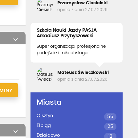
Przemysław Ciesielski
opinia z dnia 27.07.2026
Szkoła Nauki Jazdy PASJA
Arkadiusz Przybyszewski
Super organizacja, profesjonalne
podejście i miła obsługa. ...
Mateusz Świeczkowski
opinia z dnia 27.07.2026
RMINY
Miasta
Olsztyn
56
Elbląg
25
Działdowo
12