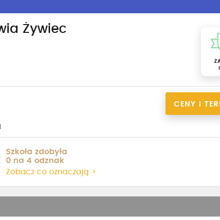
wia Żywiec
CENY I TE
1
Szkoła zdobyła
0 na 4 odznak
Zobacz co oznaczają >